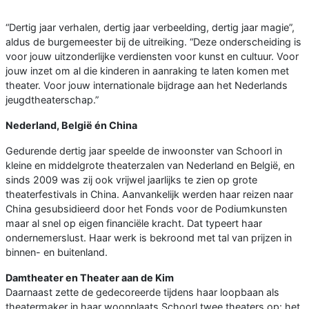
“Dertig jaar verhalen, dertig jaar verbeelding, dertig jaar magie”,
aldus de burgemeester bij de uitreiking. “Deze onderscheiding is
voor jouw uitzonderlijke verdiensten voor kunst en cultuur. Voor
jouw inzet om al die kinderen in aanraking te laten komen met
theater. Voor jouw internationale bijdrage aan het Nederlands
jeugdtheaterschap.”
Nederland, België én China
Gedurende dertig jaar speelde de inwoonster van Schoorl in
kleine en middelgrote theaterzalen van Nederland en België, en
sinds 2009 was zij ook vrijwel jaarlijks te zien op grote
theaterfestivals in China. Aanvankelijk werden haar reizen naar
China gesubsidieerd door het Fonds voor de Podiumkunsten
maar al snel op eigen financiële kracht. Dat typeert haar
ondernemerslust. Haar werk is bekroond met tal van prijzen in
binnen- en buitenland.
Damtheater en Theater aan de Kim
Daarnaast zette de gedecoreerde tijdens haar loopbaan als
theatermaker in haar woonplaats Schoorl twee theaters op: het