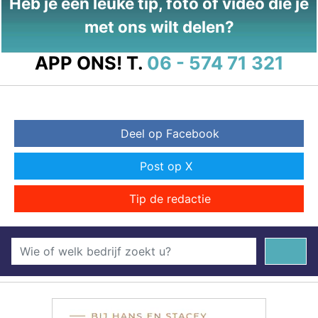
Heb je een leuke tip, foto of video die je
met ons wilt delen?
APP ONS!
T.
06 - 574 71 321
Deel op Facebook
Post op X
Tip de redactie