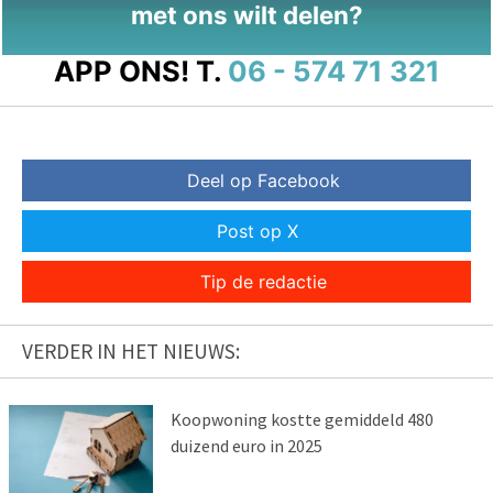
met ons wilt delen?
APP ONS!
T.
06 - 574 71 321
Deel op Facebook
Post op X
Tip de redactie
VERDER IN HET NIEUWS:
Koopwoning kostte gemiddeld 480
duizend euro in 2025