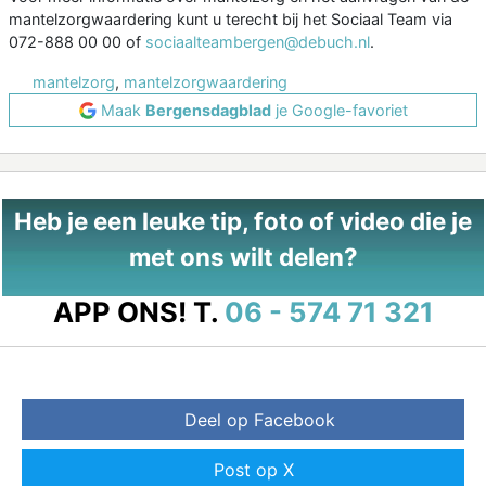
mantelzorgwaardering kunt u terecht bij het Sociaal Team via
072-888 00 00 of
sociaalteambergen@debuch.nl
.
mantelzorg
,
mantelzorgwaardering
Maak
Bergensdagblad
je Google-favoriet
Heb je een leuke tip, foto of video die je
met ons wilt delen?
APP ONS!
T.
06 - 574 71 321
Deel op Facebook
Post op X