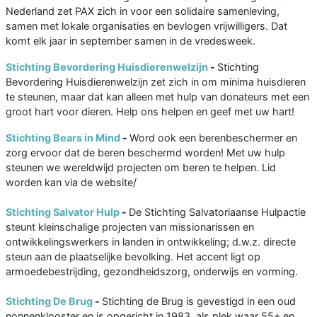
Nederland zet PAX zich in voor een solidaire samenleving,
samen met lokale organisaties en bevlogen vrijwilligers. Dat
komt elk jaar in september samen in de vredesweek.
Stichting Bevordering Huisdierenwelzijn
-
Stichting
Bevordering Huisdierenwelzijn zet zich in om minima huisdieren
te steunen, maar dat kan alleen met hulp van donateurs met een
groot hart voor dieren. Help ons helpen en geef met uw hart!
Stichting Bears in Mind
-
Word ook een berenbeschermer en
zorg ervoor dat de beren beschermd worden! Met uw hulp
steunen we wereldwijd projecten om beren te helpen. Lid
worden kan via de website/
Stichting Salvator Hulp
-
De Stichting Salvatoriaanse Hulpactie
steunt kleinschalige projecten van missionarissen en
ontwikkelingswerkers in landen in ontwikkeling; d.w.z. directe
steun aan de plaatselijke bevolking. Het accent ligt op
armoedebestrijding, gezondheidszorg, onderwijs en vorming.
Stichting De Brug
-
Stichting de Brug is gevestigd in een oud
nonnenklooster en is opgericht in 1983, als plek waar 55+ en