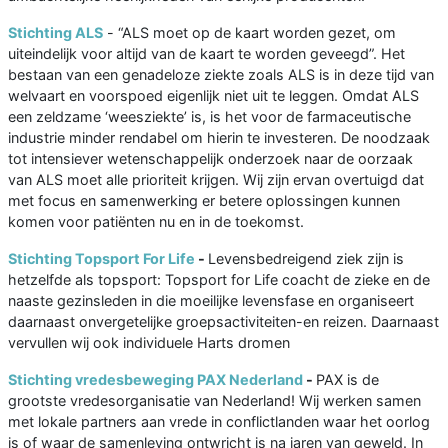
Stichting ALS
- “ALS moet op de kaart worden gezet, om
uiteindelijk voor altijd van de kaart te worden geveegd”. Het
bestaan van een genadeloze ziekte zoals ALS is in deze tijd van
welvaart en voorspoed eigenlijk niet uit te leggen. Omdat ALS
een zeldzame ‘weesziekte’ is, is het voor de farmaceutische
industrie minder rendabel om hierin te investeren. De noodzaak
tot intensiever wetenschappelijk onderzoek naar de oorzaak
van ALS moet alle prioriteit krijgen. Wij zijn ervan overtuigd dat
met focus en samenwerking er betere oplossingen kunnen
komen voor patiënten nu en in de toekomst.
Stichting Topsport For Life
-
Levensbedreigend ziek zijn is
hetzelfde als topsport: Topsport for Life coacht de zieke en de
naaste gezinsleden in die moeilijke levensfase en organiseert
daarnaast onvergetelijke groepsactiviteiten-en reizen. Daarnaast
vervullen wij ook individuele Harts dromen
Stichting vredesbeweging PAX Nederland
-
PAX is de
grootste vredesorganisatie van Nederland! Wij werken samen
met lokale partners aan vrede in conflictlanden waar het oorlog
is of waar de samenleving ontwricht is na jaren van geweld. In