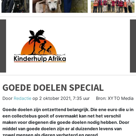
Vorige
V
GOEDE DOELEN SPECIAL
Door
Redactie
op
2 oktober 2021, 7:35 uur
Bron: XYTO Media
Goede doelen zijn ontzettend belangrijk. Die ene euro die u in
een collectebus gooit of overmaakt kan net het verschil
maken voor diegenen die goede doelen nodig hebben. Door
middel van goede doelen zijn er al duizenden levens van
zowel mensen als dieren verbeterd en gered.