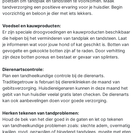
poetsen om tandplak en tandsteen te voorkomen. Maak
tandverzorging een positieve ervaring voor je huisdier. Begin
voorzichtig en beloon je dier met iets lekkers.
Voedsel en kauwproducten:
Er zijn speciale droogvoedingen en kauwproducten beschikbaar
die helpen bij het verminderen van tandplak en tandsteen. Laat
je informeren wat voor jouw hond of kat geschikt is. Botten van
gevogelte en gekookte botten zijn af te raden. Door verhitting
zijn deze botten poreus en bestaat er gevaar van splinters.
Dierenartscontrole:
Plan een tandheelkundige controle bij de dierenarts.
Traditiegetrouw is februari bij dierenklinieken de maand van
gebitsverzorging. Huisdiereigenaren kunnen in deze maand het
gebit van hun huisdier veelal gratis laten checken. De dierenarts
kan ook aanbevelingen doen voor goede verzorging.
Herken tekenen van tandproblemen:
Houd de bek van het dier goed in de gaten en let op tekenen
van tandheelkundige problemen zoals: slechte adem, overmatig
kwijlen, rood, gezwollen of bloedend tandvlees, moeite met eten