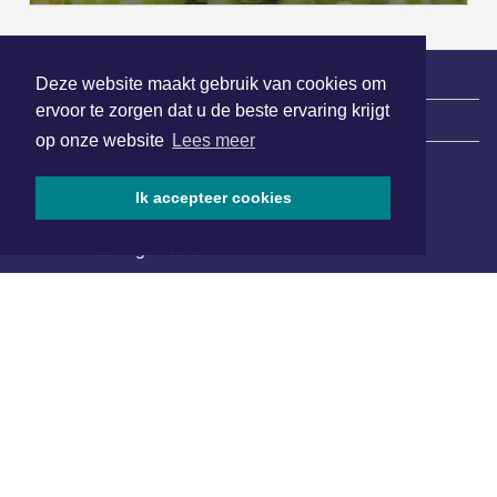
Deze website maakt gebruik van cookies om
ervoor te zorgen dat u de beste ervaring krijgt
|
Nieuws | Sport | Evenementen
op onze website
Lees meer
Ik accepteer cookies
Hoofdvestiging:
van Benthuizenlaan 1
1701 BZ Heerhugowaard
072 8200 600
redactie@xyto.nl
www.xyto.nl
SOCIAL MEDIA
NIEUWSBRIEF AANMELDEN