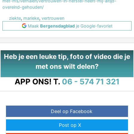
met-ms/verhalen/vertrouwen-in-herstel-heeft-mij-altijd-
overeind-gehouden/
ziekte
,
marieke
,
vertrouwen
Maak
Bergensdagblad
je Google-favoriet
Heb je een leuke tip, foto of video die je
met ons wilt delen?
APP ONS!
T.
06 - 574 71 321
Deel op Facebook
Post op X