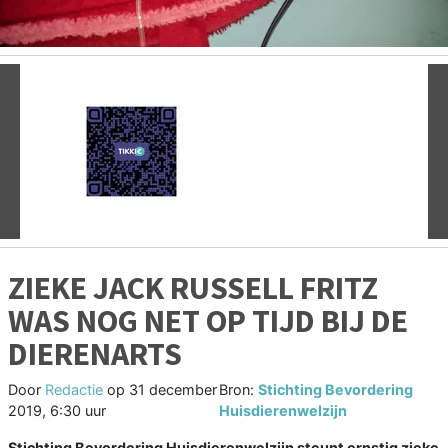
Vorige
V
ZIEKE JACK RUSSELL FRITZ
WAS NOG NET OP TIJD BIJ DE
DIERENARTS
Door
Redactie
op
31 december
Bron:
Stichting Bevordering
2019, 6:30 uur
Huisdierenwelzijn
Stichting Bevordering Huisdierenwelzijn steunt ernstig zieke