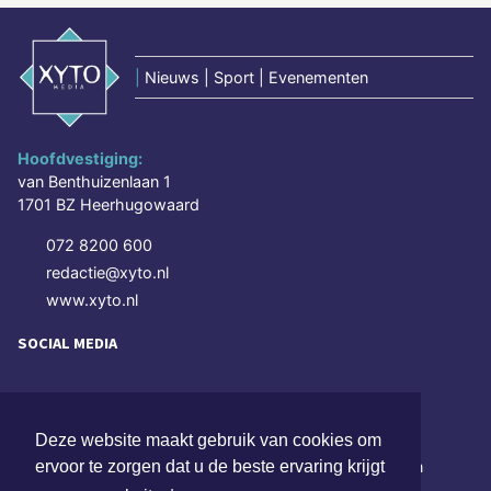
|
Nieuws | Sport | Evenementen
Hoofdvestiging:
van Benthuizenlaan 1
1701 BZ Heerhugowaard
072 8200 600
redactie@xyto.nl
www.xyto.nl
SOCIAL MEDIA
NIEUWSBRIEF AANMELDEN
Deze website maakt gebruik van cookies om
Schrijf je in voor onze nieuwsbrief en krijg wekelijks een
ervoor te zorgen dat u de beste ervaring krijgt
samenvatting van alle gebeurtenissen uit jouw regio.