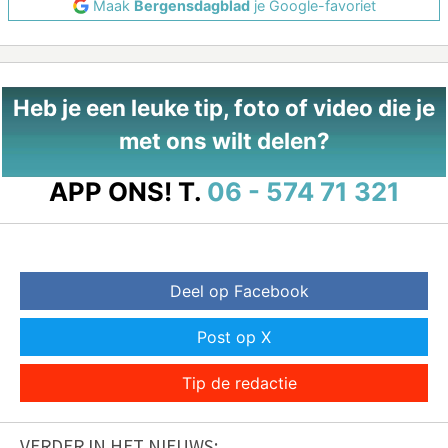
Maak
Bergensdagblad
je Google-favoriet
Heb je een leuke tip, foto of video die je
met ons wilt delen?
APP ONS!
T.
06 - 574 71 321
Deel op Facebook
Post op X
Tip de redactie
VERDER IN HET NIEUWS: