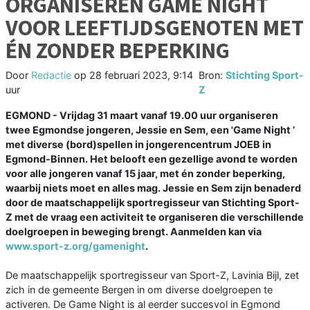
ORGANISEREN GAME NIGHT
VOOR LEEFTIJDSGENOTEN MET
ÉN ZONDER BEPERKING
Door
Redactie
op
28 februari 2023, 9:14
Bron:
Stichting Sport-
uur
Z
EGMOND - Vrijdag 31 maart vanaf 19.00 uur organiseren
twee Egmondse jongeren, Jessie en Sem, een 'Game Night ’
met diverse (bord)spellen in jongerencentrum JOEB in
Egmond-Binnen. Het belooft een gezellige avond te worden
voor alle jongeren vanaf 15 jaar, met én zonder beperking,
waarbij niets moet en alles mag. Jessie en Sem zijn benaderd
door de maatschappelijk sportregisseur van Stichting Sport-
Z met de vraag een activiteit te organiseren die verschillende
doelgroepen in beweging brengt. Aanmelden kan via
www.sport-z.org/gamenight
.
De maatschappelijk sportregisseur van Sport-Z, Lavinia Bijl, zet
zich in de gemeente Bergen in om diverse doelgroepen te
activeren. De Game Night is al eerder succesvol in Egmond