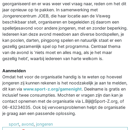
georganiseerd en er was weer veel vraag naar, reden om het dit
jaar opnieuw op te pakken. In samenwerking met
Jongerencentrum JOEB, die haar locatie aan de Visweg
beschikbaar stelt, organiseren en begeleiden zij daarom een
spelletjesavond voor andere jongeren, met en zonder beperking.
Iedereen kan deze avond meedoen aan diverse bordspellen, je
kan poolen, darten, pingpong spelen en natuurlijk staat er een
gezellig gezamenlijk spel op het programma. Centraal thema
van de avond is ‘niets moet en alles mag, als je het maar
gezellig hebt’, waarbij iedereen van harte welkom is.
Aanmelden
Omdat het voor de organisatie handig is te weten op hoeveel
jongeren zij kunnen rekenen is het noodzakelijk je aan te melden,
dit kan via
www.sport-z.org/gamenight
. Deelname is gratis en
inclusief twee consumpties. Mochten er vragen zijn dan kan je
contact opnemen met de organisatie via L.Bijl@Sport-Z.org, of
06-43234035. Ook bij vervoersproblemen helpt de organisatie
je graag aan een passende oplossing.
sport
,
avond
,
jongeren