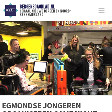
BERGENSDAGBLAD.NL
lokaal nieuws bergen en noord-
kennemerland
EGMONDSE JONGEREN