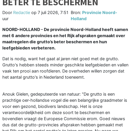
BETER TE BESCHERMEN
Door
Redactie
op
7 juli 2026, 7:51
Bron:
Provincie Noord-
uur
Holland
NOORD-HOLLAND - De provincie Noord-Holland heeft samen
met 6 andere provincies en het Rijk afspraken gemaakt over
maatregelen die grutto’s beter beschermen en hun
leefgebieden verbeteren.
Dat is nodig, want het gaat al jaren niet goed met de grutto.
Grutto's hebben steeds minder geschikte leefgebieden en vallen
vaak ten prooi aan roofdieren. De overheden willen zorgen dat
het aantal grutto's in Nederland toeneemt.
Anouk Gielen, gedeputeerde van natuur: "De grutto is een
prachtige oer-hollandse vogel die een belangrijke graadmeter is
voor een gezond, biodivers landschap. Het is onze
verantwoordelijkheid om deze soort te beschermen en
bovendien vraagt de Europese Commissie erom. Goed nieuws
dus dat de grutto-provincies afspraken hebben gemaakt met
het Rijk om het aantal grutto's te laten groeien. Nu gaan we