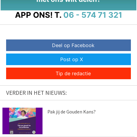
APP ONS!
T.
06 - 574 71 321
Deel op Facebook
Post op X
Tip de redactie
VERDER IN HET NIEUWS:
Pak jij de Gouden Kans?