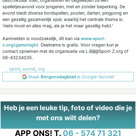
beschikbaar stelt, organiseren en begeleiden ze een
spelletjesavond voor jongeren, met en zonder beperking. De
avond biedt diverse bordspellen, poolen, darten, pingpong en
een gezellig gezamenlijk spel, waarbij het centrale thema is:
'niets moet en alles mag, als je het maar gezellig hebt.'
Aanmelden is noodzakelijk, dit kan via
www.sport-
z.org/gamenight
.
Deelname is gratis. Voor vragen kun je
contact opnemen met de organisatie via L.Bijl@Sport-Z.org of
06-43234035.
sport
,
avond
,
org
Maak
Bergensdagblad
je Google-favoriet
Heb je een leuke tip, foto of video die je
met ons wilt delen?
APP ONS!
T.
06 - 574 71 321