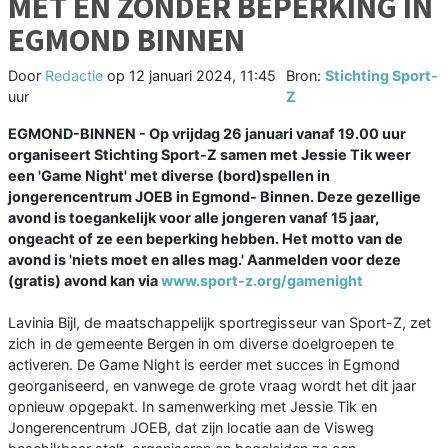
MET EN ZONDER BEPERKING IN
EGMOND BINNEN
Door
Redactie
op
12 januari 2024, 11:45
Bron:
Stichting Sport-
uur
Z
EGMOND-BINNEN - Op vrijdag 26 januari vanaf 19.00 uur
organiseert Stichting Sport-Z samen met Jessie Tik weer
een 'Game Night' met diverse (bord)spellen in
jongerencentrum JOEB in Egmond- Binnen. Deze gezellige
avond is toegankelijk voor alle jongeren vanaf 15 jaar,
ongeacht of ze een beperking hebben. Het motto van de
avond is 'niets moet en alles mag.' Aanmelden voor deze
(gratis) avond kan via
www.sport-z.org/gamenight
Lavinia Bijl, de maatschappelijk sportregisseur van Sport-Z, zet
zich in de gemeente Bergen in om diverse doelgroepen te
activeren. De Game Night is eerder met succes in Egmond
georganiseerd, en vanwege de grote vraag wordt het dit jaar
opnieuw opgepakt. In samenwerking met Jessie Tik en
Jongerencentrum JOEB, dat zijn locatie aan de Visweg