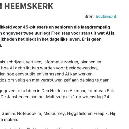
IN HEEMSKERK
Bron:
Ecckies.nl
ikkeld voor 45‑plussers en senioren die laagdrempelig
n ongeveer twee uur legt Fred stap voor stap uit wat AI is,
kheden het biedt in het dagelijks leven. Er is geen
.
ls schrijven, vertalen, informatie zoeken, plannen en
e hoe AI gebruikt kan worden voor beeldbewerking,
zien hoe eenvoudig en verrassend AI kan werken.
 tips om veilig en met vertrouwen zelf aan de slag te gaan.
e gegeven te hebben in Den Helder en Alkmaar, komt van Eck
n De Jansheeren aan het Maltezerplein 1 op woensdag 24
 Gemini, Notebooklm, Midjourney, Higgsfield en Freepik. Hij
te maken.