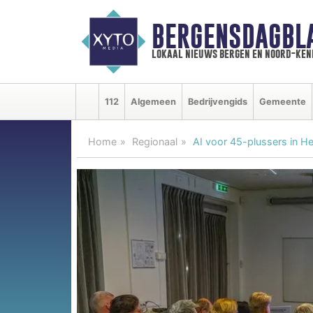
BERGENSDAGBL
lokaal nieuws bergen en noord-ke
112
Algemeen
Bedrijvengids
Gemeente
Home
Regionaal
AI voor 45-plussers in 