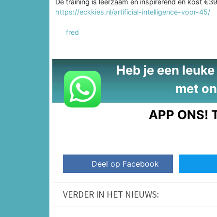
De training is leerzaam en inspirerend en kost €39
https://eckkies.nl/artificial-intelligence-voor-45/
fred
Heb je een leuke t
met on
APP ONS!
T
Deel op Facebook
VERDER IN HET NIEUWS: