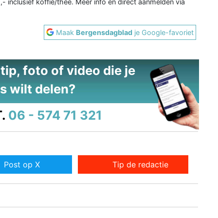
,- inclusief koffie/thee. Meer info en direct aanmelden via
Maak
Bergensdagblad
je Google-favoriet
ip, foto of video die je
s wilt delen?
.
06 - 574 71 321
Post op X
Tip de redactie