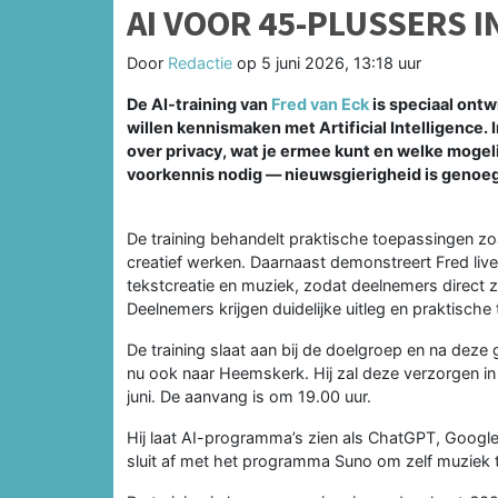
AI VOOR 45-PLUSSERS 
Door
Redactie
op
5 juni 2026, 13:18 uur
De AI‑training van
Fred van Eck
is speciaal ontw
willen kennismaken met Artificial Intelligence. I
over privacy, wat je ermee kunt en welke mogelij
voorkennis nodig — nieuwsgierigheid is genoeg
De training behandelt praktische toepassingen zoa
creatief werken. Daarnaast demonstreert Fred liv
tekstcreatie en muziek, zodat deelnemers direct 
Deelnemers krijgen duidelijke uitleg en praktische
De training slaat aan bij de doelgroep en na dez
nu ook naar Heemskerk. Hij zal deze verzorgen i
juni. De aanvang is om 19.00 uur.
Hij laat AI-programma’s zien als ChatGPT, Google
sluit af met het programma Suno om zelf muziek 