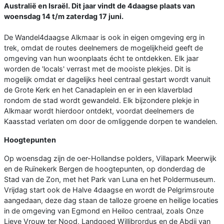
Australië en Israël. Dit jaar vindt de 4daagse plaats van
woensdag 14 t/m zaterdag 17 juni.
De Wandel4daagse Alkmaar is ook in eigen omgeving erg in
trek, omdat de routes deelnemers de mogelijkheid geeft de
omgeving van hun woonplaats écht te ontdekken. Elk jaar
worden de 'locals' verrast met de mooiste plekjes. Dit is
mogelijk omdat er dagelijks heel centraal gestart wordt vanuit
de Grote Kerk en het Canadaplein en er in een klaverblad
rondom de stad wordt gewandeld. Elk bijzondere plekje in
Alkmaar wordt hierdoor ontdekt, voordat deelnemers de
Kaasstad verlaten om door de omliggende dorpen te wandelen.
Hoogtepunten
Op woensdag zijn de oer-Hollandse polders, Villapark Meerwijk
en de Ruïnekerk Bergen de hoogtepunten, op donderdag de
Stad van de Zon, met het Park van Luna en het Poldermuseum.
Vrijdag start ook de Halve 4daagse en wordt de Pelgrimsroute
aangedaan, deze dag staan de talloze groene en heilige locaties
in de omgeving van Egmond en Heiloo centraal, zoals Onze
Lieve Vrouw ter Nood, Landgoed Willibrordus en de Abdij van