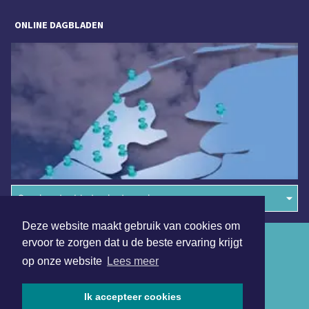
ONLINE DAGBLADEN
Overige dagbladen in de regio
Deze website maakt gebruik van cookies om
Algemene voorwaarden
ervoor te zorgen dat u de beste ervaring krijgt
op onze website
Lees meer
Disclaimer
Privacy Statement
Ik accepteer cookies