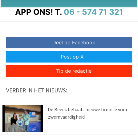
APP ONS!
T.
06 - 574 71 321
Deel op Facebook
Post op X
Tip de redactie
VERDER IN HET NIEUWS:
De Beeck behaalt nieuwe licentie voor
zwemvaardigheid