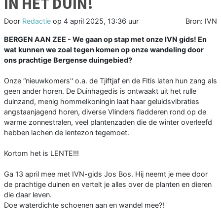
IN HET DUIN!
Door
Redactie
op
4 april 2025, 13:36 uur
Bron: IVN
BERGEN AAN ZEE - We gaan op stap met onze IVN gids! En
wat kunnen we zoal tegen komen op onze wandeling door
ons prachtige Bergense duingebied?
Onze “nieuwkomers'' o.a. de Tjiftjaf en de Fitis laten hun zang als
geen ander horen. De Duinhagedis is ontwaakt uit het rulle
duinzand, menig hommelkoningin laat haar geluidsvibraties
angstaanjagend horen, diverse Vlinders fladderen rond op de
warme zonnestralen, veel plantenzaden die de winter overleefd
hebben lachen de lentezon tegemoet.
Kortom het is LENTE!!!
Ga 13 april mee met IVN-gids Jos Bos. Hij neemt je mee door
de prachtige duinen en vertelt je alles over de planten en dieren
die daar leven.
Doe waterdichte schoenen aan en wandel mee?!