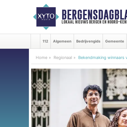
BERGENSDAGBL
lokaal nieuws bergen en noord-ke
112
Algemeen
Bedrijvengids
Gemeente
Home
Regionaal
Bekendmaking winnaars va