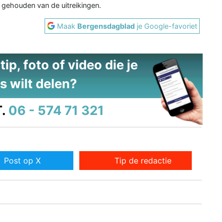
 gehouden van de uitreikingen.
Maak
Bergensdagblad
je Google-favoriet
ip, foto of video die je
s wilt delen?
.
06 - 574 71 321
Post op X
Tip de redactie