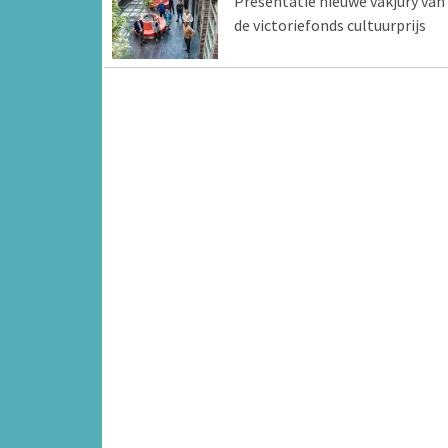
Presentatie nieuwe vakjury van
de victoriefonds cultuurprijs