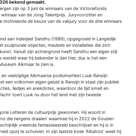
 2026 bekend gemaakt.
Bergen zijn op 3 juni de winnaars van de Victoriefonds
innaar van de Jong Talentprijs. Juryvoorzitter en
 motiveerde de keuze van de vakjury voor de drie winnaars
kend aan Inderjeet Sandhu (1986), opgegroeid in Langedijk
t sculpturale objecten, meubels en installaties die zich
nst. Vanuit zijn achtergrond heeft Sandhu een eigen stijl
 wereld waar hij bekender is dan hier, dus is het een
k Museum Alkmaar te zien is.
en veelzijdige Alkmaarse podiumartiest Luuk Ransijn
 een volkomen eigen geluid is Ransijn in staat zijn publiek
ties, liedjes en anekdotes, waardoor de tijd smelt en
‘Vacht’ toert Luuk nu door het land met zijn tweede
orie Letteren de cultuurprijs gewonnen. Hij woont in
lms die nergens draaien’ waarmee hij in 2022 de Gouden
chijnlijk vreemde fantasiewereld beschrijven en hij is in
id opzij te schuiven. In zijn laatste boek ‘Albatros’ weet hij