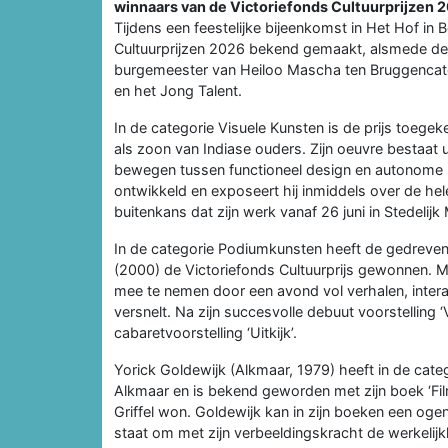
winnaars van de Victoriefonds Cultuurprijzen
Tijdens een feestelijke bijeenkomst in Het Hof in 
Cultuurprijzen 2026 bekend gemaakt, alsmede de w
burgemeester van Heiloo Mascha ten Bruggencate
en het Jong Talent.
In de categorie Visuele Kunsten is de prijs toege
als zoon van Indiase ouders. Zijn oeuvre bestaat ui
bewegen tussen functioneel design en autonome ku
ontwikkeld en exposeert hij inmiddels over de hele
buitenkans dat zijn werk vanaf 26 juni in Stedelij
In de categorie Podiumkunsten heeft de gedreven 
(2000) de Victoriefonds Cultuurprijs gewonnen. Met
mee te nemen door een avond vol verhalen, interac
versnelt. Na zijn succesvolle debuut voorstelling 
cabaretvoorstelling ‘Uitkijk’.
Yorick Goldewijk (Alkmaar, 1979) heeft in de categ
Alkmaar en is bekend geworden met zijn boek ‘Fi
Griffel won. Goldewijk kan in zijn boeken een ogens
staat om met zijn verbeeldingskracht de werkelijkhe