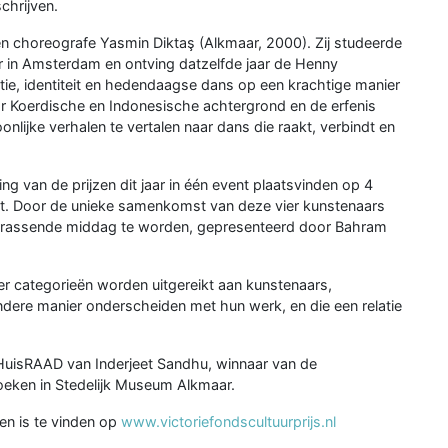
chrijven.
n choreografe Yasmin Diktaş (Alkmaar, 2000). Zij studeerde
 in Amsterdam en ontving datzelfde jaar de Henny
ie, identiteit en hedendaagse dans op een krachtige manier
ar Koerdische en Indonesische achtergrond en de erfenis
nlijke verhalen te vertalen naar dans die raakt, verbindt en
king van de prijzen dit jaar in één event plaatsvinden op 4
est. Door de unieke samenkomst van deze vier kunstenaars
 verrassende middag te worden, gepresenteerd door Bahram
vier categorieën worden uitgereikt aan kunstenaars,
ndere manier onderscheiden met hun werk, en die een relatie
 HuisRAAD van Inderjeet Sandhu, winnaar van de
zoeken in Stedelijk Museum Alkmaar.
zen is te vinden op
www.victoriefondscultuurprijs.nl