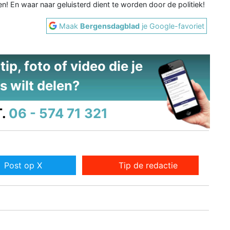
 En waar naar geluisterd dient te worden door de politiek!
Maak
Bergensdagblad
je Google-favoriet
ip, foto of video die je
s wilt delen?
.
06 - 574 71 321
Post op X
Tip de redactie