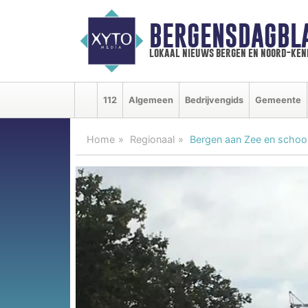
BERGENSDAGBL
lokaal nieuws bergen en noord-ke
112
Algemeen
Bedrijvengids
Gemeente
Home
Regionaal
Bergen aan Zee en scho