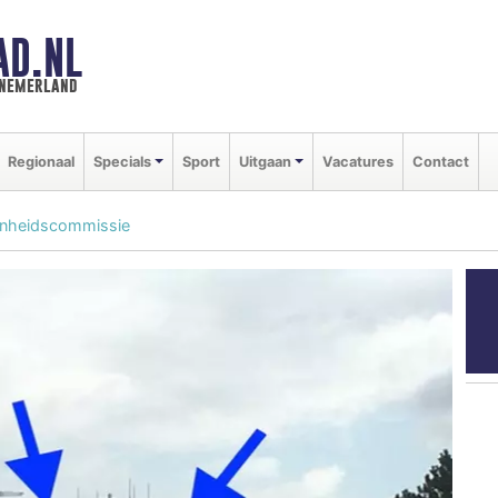
AD.NL
nnemerland
Regionaal
Specials
Sport
Uitgaan
Vacatures
Contact
onheidscommissie