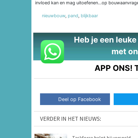
invloed kan en mag uitoefenen…op bouwaanvragen!
nieuwbouw
,
pand
,
blijkbaar
Heb je een leuke t
met on
APP ONS!
T
Deel op Facebook
VERDER IN HET NIEUWS:
Taskforce helpt bij versneld