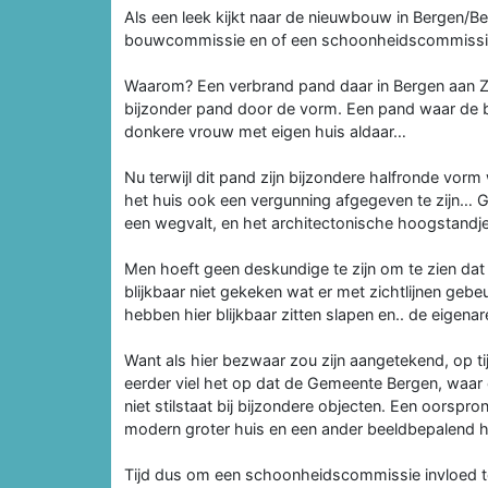
Als een leek kijkt naar de nieuwbouw in Bergen/Ber
bouwcommissie en of een schoonheidscommissie
Waarom? Een verbrand pand daar in Bergen aan Z
bijzonder pand door de vorm. Een pand waar de 
donkere vrouw met eigen huis aldaar…
Nu terwijl dit pand zijn bijzondere halfronde vorm
het huis ook een vergunning afgegeven te zijn… G
een wegvalt, en het architectonische hoogstand
Men hoeft geen deskundige te zijn om te zien da
blijkbaar niet gekeken wat er met zichtlijnen ge
hebben hier blijkbaar zitten slapen en.. de eigen
Want als hier bezwaar zou zijn aangetekend, op ti
eerder viel het op dat de Gemeente Bergen, waar 
niet stilstaat bij bijzondere objecten. Een oorspro
modern groter huis en een ander beeldbepalend hu
Tijd dus om een schoonheidscommissie invloed te 