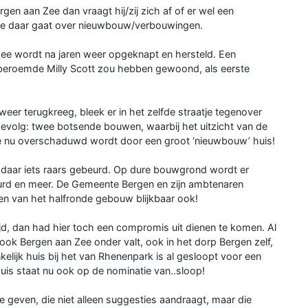
gen aan Zee dan vraagt hij/zij zich af of er wel een
 daar gaat over nieuwbouw/verbouwingen.
ee wordt na jaren weer opgeknapt en hersteld. Een
beroemde Milly Scott zou hebben gewoond, als eerste
 weer terugkreeg, bleek er in het zelfde straatje tegenover
evolg: twee botsende bouwen, waarbij het uitzicht van de
je nu overschaduwd wordt door een groot ‘nieuwbouw’ huis!
t daar iets raars gebeurd. Op dure bouwgrond wordt er
beurd en meer. De Gemeente Bergen en zijn ambtenaren
aren van het halfronde gebouw blijkbaar ook!
jd, dan had hier toch een compromis uit dienen te komen. Al
ook Bergen aan Zee onder valt, ook in het dorp Bergen zelf,
nkelijk huis bij het van Rhenenpark is al gesloopt voor een
is staat nu ook op de nominatie van..sloop!
geven, die niet alleen suggesties aandraagt, maar die