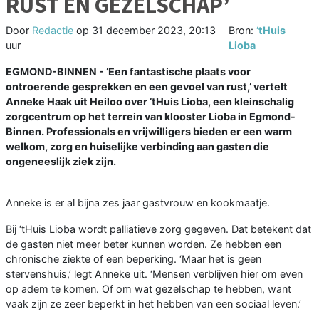
RUST ÉN GEZELSCHAP’
Door
Redactie
op
31 december 2023, 20:13
Bron:
‘tHuis
uur
Lioba
EGMOND-BINNEN - ’Een fantastische plaats voor
ontroerende gesprekken en een gevoel van rust,’ vertelt
Anneke Haak uit Heiloo over ‘tHuis Lioba, een kleinschalig
zorgcentrum op het terrein van klooster Lioba in Egmond-
Binnen. Professionals en vrijwilligers bieden er een warm
welkom, zorg en huiselijke verbinding aan gasten die
ongeneeslijk ziek zijn.
Anneke is er al bijna zes jaar gastvrouw en kookmaatje.
Bij ‘tHuis Lioba wordt palliatieve zorg gegeven. Dat betekent dat
de gasten niet meer beter kunnen worden. Ze hebben een
chronische ziekte of een beperking. ‘Maar het is geen
stervenshuis,’ legt Anneke uit. ‘Mensen verblijven hier om even
op adem te komen. Of om wat gezelschap te hebben, want
vaak zijn ze zeer beperkt in het hebben van een sociaal leven.’