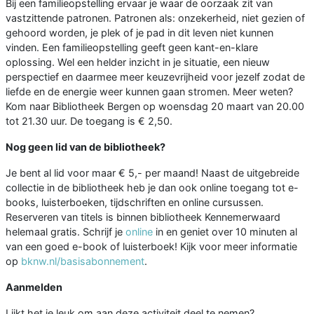
Bij een familieopstelling ervaar je waar de oorzaak zit van
vastzittende patronen. Patronen als: onzekerheid, niet gezien of
gehoord worden, je plek of je pad in dit leven niet kunnen
vinden. Een familieopstelling geeft geen kant-en-klare
oplossing. Wel een helder inzicht in je situatie, een nieuw
perspectief en daarmee meer keuzevrijheid voor jezelf zodat de
liefde en de energie weer kunnen gaan stromen. Meer weten?
Kom naar Bibliotheek Bergen op woensdag 20 maart van 20.00
tot 21.30 uur. De toegang is € 2,50.
Nog geen lid van de bibliotheek?
Je bent al lid voor maar € 5,- per maand! Naast de uitgebreide
collectie in de bibliotheek heb je dan ook online toegang tot e-
books, luisterboeken, tijdschriften en online cursussen.
Reserveren van titels is binnen bibliotheek Kennemerwaard
helemaal gratis. Schrijf je
online
in en geniet over 10 minuten al
van een goed e-book of luisterboek! Kijk voor meer informatie
op
bknw.nl/basisabonnement
.
Aanmelden
Lijkt het je leuk om aan deze activiteit deel te nemen?