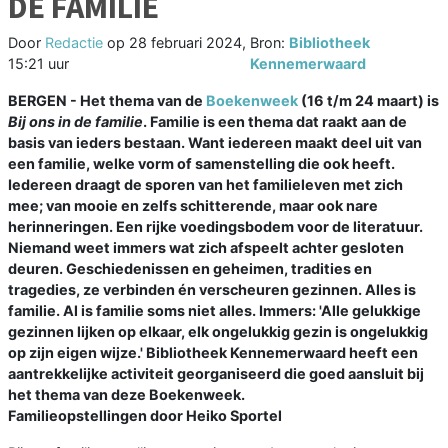
DE FAMILIE
Door
Redactie
op
28 februari 2024,
Bron:
Bibliotheek
15:21 uur
Kennemerwaard
BERGEN - Het thema van de
Boekenweek
(16 t/m 24 maart) is
Bij ons in de familie
. Familie is een thema dat raakt aan de
basis van ieders bestaan. Want iedereen maakt deel uit van
een familie, welke vorm of samenstelling die ook heeft.
Iedereen draagt de sporen van het familieleven met zich
mee; van mooie en zelfs schitterende, maar ook nare
herinneringen. Een rijke voedingsbodem voor de literatuur.
Niemand weet immers wat zich afspeelt achter gesloten
deuren. Geschiedenissen en geheimen, tradities en
tragedies, ze verbinden én verscheuren gezinnen. Alles is
familie. Al is familie soms niet alles. Immers: 'Alle gelukkige
gezinnen lijken op elkaar, elk ongelukkig gezin is ongelukkig
op zijn eigen wijze.' Bibliotheek Kennemerwaard heeft een
aantrekkelijke activiteit georganiseerd die goed aansluit bij
het thema van deze Boekenweek.
Familieopstellingen door Heiko Sportel