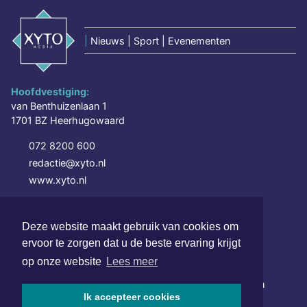
|
Nieuws | Sport | Evenementen
Hoofdvestiging:
van Benthuizenlaan 1
1701 BZ Heerhugowaard
072 8200 600
redactie@xyto.nl
www.xyto.nl
SOCIAL MEDIA
Deze website maakt gebruik van cookies om
ervoor te zorgen dat u de beste ervaring krijgt
NIEUWSBRIEF AANMELDEN
op onze website
Lees meer
Schrijf je in voor onze nieuwsbrief en krijg wekelijks een
Ik accepteer cookies
samenvatting van alle gebeurtenissen uit jouw regio.