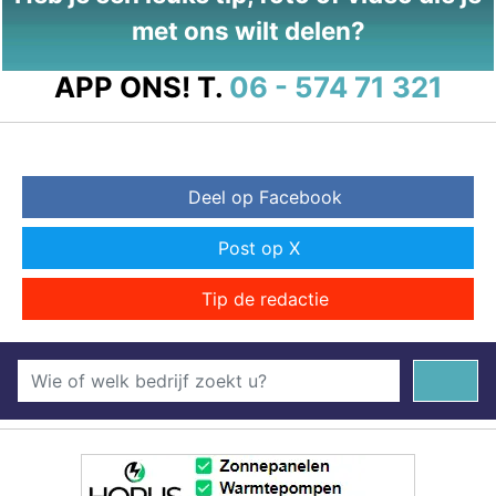
met ons wilt delen?
APP ONS!
T.
06 - 574 71 321
Deel op Facebook
Post op X
Tip de redactie