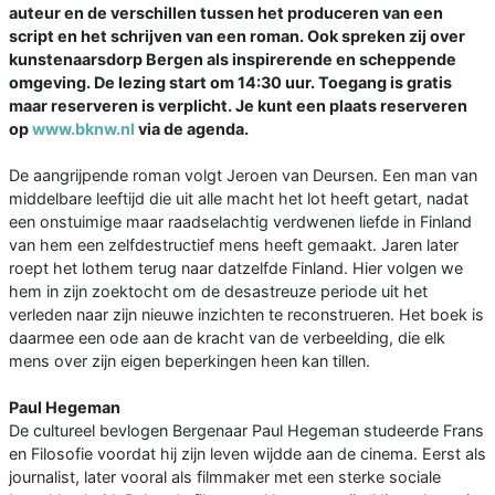
auteur en de verschillen tussen het produceren van een
script en het schrijven van een roman. Ook spreken zij over
kunstenaarsdorp Bergen als inspirerende en scheppende
omgeving. De lezing start om 14:30 uur. Toegang is gratis
maar reserveren is verplicht. Je kunt een plaats reserveren
op
www.bknw.nl
via de agenda.
De aangrijpende roman volgt Jeroen van Deursen. Een man van
middelbare leeftijd die uit alle macht het lot heeft getart, nadat
een onstuimige maar raadselachtig verdwenen liefde in Finland
van hem een zelfdestructief mens heeft gemaakt. Jaren later
roept het lothem terug naar datzelfde Finland. Hier volgen we
hem in zijn zoektocht om de desastreuze periode uit het
verleden naar zijn nieuwe inzichten te reconstrueren. Het boek is
daarmee een ode aan de kracht van de verbeelding, die elk
mens over zijn eigen beperkingen heen kan tillen.
Paul Hegeman
De cultureel bevlogen Bergenaar Paul Hegeman studeerde Frans
en Filosofie voordat hij zijn leven wijdde aan de cinema. Eerst als
journalist, later vooral als filmmaker met een sterke sociale