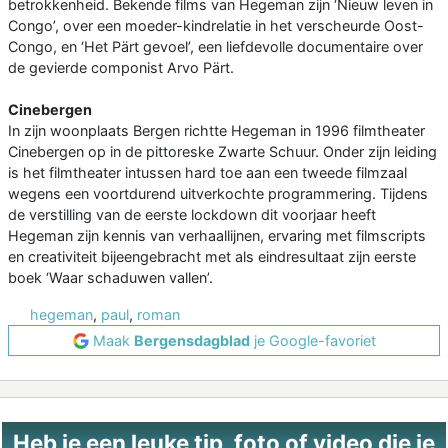
betrokkenheid. Bekende films van Hegeman zijn ‘Nieuw leven in
Congo’, over een moeder-kindrelatie in het verscheurde Oost-
Congo, en ‘Het Pärt gevoel’, een liefdevolle documentaire over
de gevierde componist Arvo Pärt.
Cinebergen
In zijn woonplaats Bergen richtte Hegeman in 1996 filmtheater
Cinebergen op in de pittoreske Zwarte Schuur. Onder zijn leiding
is het filmtheater intussen hard toe aan een tweede filmzaal
wegens een voortdurend uitverkochte programmering. Tijdens
de verstilling van de eerste lockdown dit voorjaar heeft
Hegeman zijn kennis van verhaallijnen, ervaring met filmscripts
en creativiteit bijeengebracht met als eindresultaat zijn eerste
boek ‘Waar schaduwen vallen’.
hegeman
,
paul
,
roman
Maak
Bergensdagblad
je Google-favoriet
Heb je een leuke tip, foto of video die je