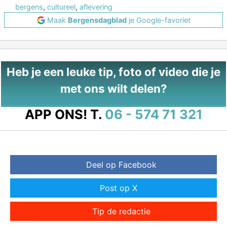
bergens
,
cultureel
,
aflevering
Maak
Bergensdagblad
je Google-favoriet
Heb je een leuke tip, foto of video die je
met ons wilt delen?
APP ONS!
T.
06 - 574 71 321
Deel op Facebook
Post op X
Tip de redactie