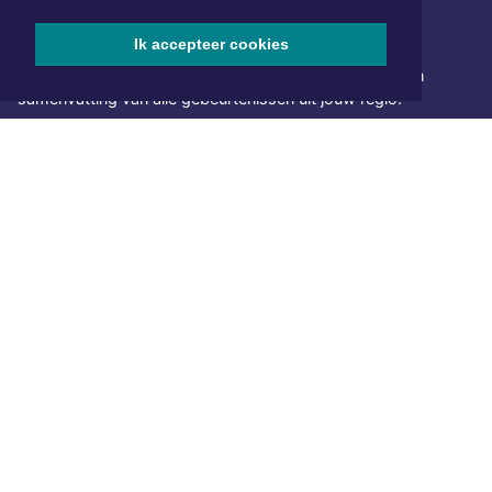
NIEUWSBRIEF AANMELDEN
Ik accepteer cookies
Schrijf je in voor onze nieuwsbrief en krijg wekelijks een
samenvatting van alle gebeurtenissen uit jouw regio.
Aanmelden
ONLINE DAGBLADEN
Overige dagbladen in de regio