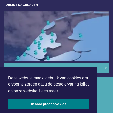
ONLINE DAGBLADEN
Overige dagbladen in de regio
Deze website maakt gebruik van cookies om
Algemene voorwaarden
ervoor te zorgen dat u de beste ervaring krijgt
op onze website
Lees meer
Disclaimer
Privacy Statement
Ik accepteer cookies
Copyright (c) 2026 | Bergensdagblad.nl - Alle rechten