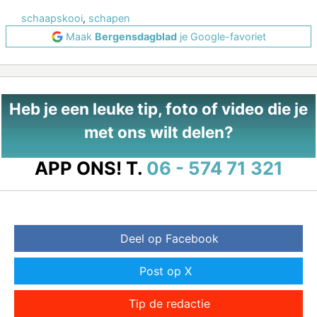
schaapskooi
,
schapen
Maak
Bergensdagblad
je Google-favoriet
Heb je een leuke tip, foto of video die je
met ons wilt delen?
APP ONS!
T.
06 - 574 71 321
Deel op Facebook
Post op X
Tip de redactie