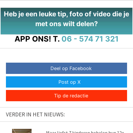
Heb je een leuke tip, foto of video die je
met ons wilt delen?
APP ONS!
T.
06 - 574 71 321
Deel op Facebook
Post op X
Tip de redactie
VERDER IN HET NIEUWS:
Maar liefst 7 kinderen behalen hun 12e