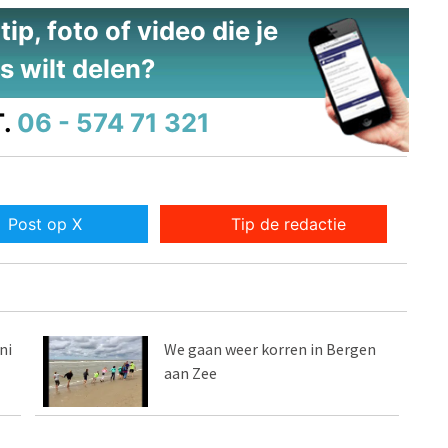
ip, foto of video die je
s wilt delen?
.
06 - 574 71 321
Post op X
Tip de redactie
ni
We gaan weer korren in Bergen
aan Zee