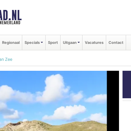
AD.NL
nnemerland
Regionaal
Specials
Sport
Uitgaan
Vacatures
Contact
aan Zee