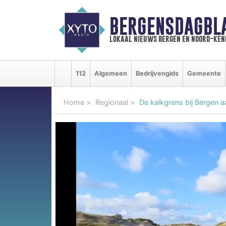
BERGENSDAGBL
lokaal nieuws bergen en noord-ke
112
Algemeen
Bedrijvengids
Gemeente
Home
Regionaal
De kalkgrens bij Bergen 