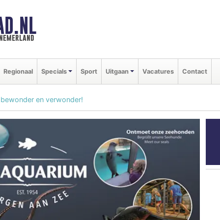
AD.NL
nnemerland
Regionaal
Specials
Sport
Uitgaan
Vacatures
Contact
, bewonder en verwonder!