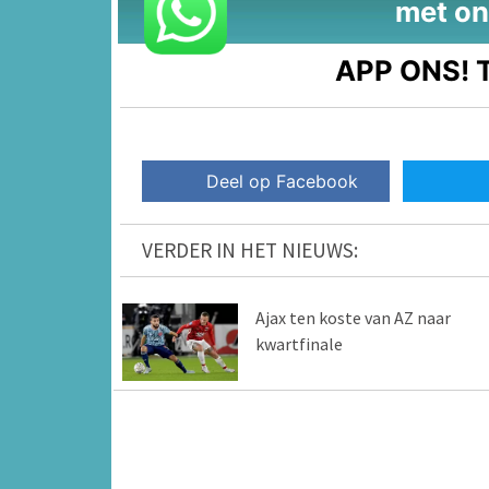
met on
APP ONS!
T
Deel op Facebook
VERDER IN HET NIEUWS:
Ajax ten koste van AZ naar
kwartfinale