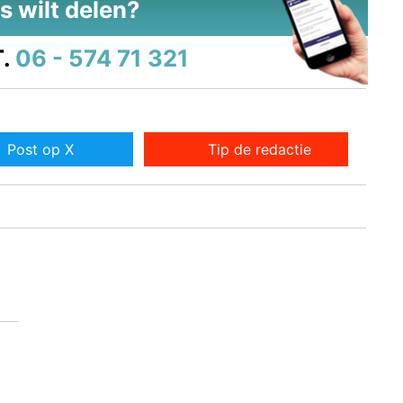
s wilt delen?
.
06 - 574 71 321
Post op X
Tip de redactie