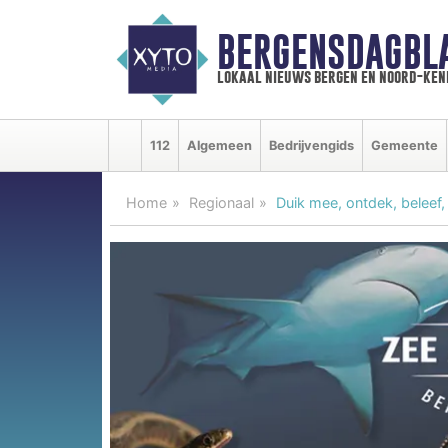
BERGENSDAGBL
lokaal nieuws bergen en noord-ke
112
Algemeen
Bedrijvengids
Gemeente
Home
Regionaal
Duik mee, ontdek, beleef