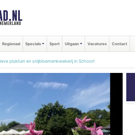
AD.NL
nnemerland
Regionaal
Specials
Sport
Uitgaan
Vacatures
Contact
eve pluktuin en snijbloemenkwekerij in Schoorl