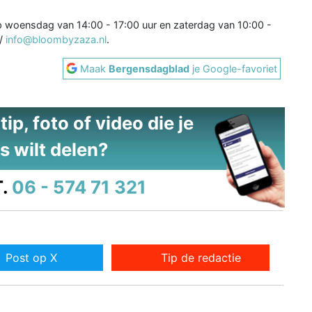
 woensdag van 14:00 - 17:00 uur en zaterdag van 10:00 -
/
info@bloombyzaza.nl
.
Maak
Bergensdagblad
je Google-favoriet
ip, foto of video die je
s wilt delen?
.
06 - 574 71 321
Post op X
Tip de redactie