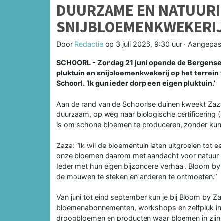
DUURZAME EN NATUURI
SNIJBLOEMENKWEKERIJ
Door
Redactie
op
3 juli 2026, 9:30 uur
· Aangepas
SCHOORL - Zondag 21 juni opende de Bergense 
pluktuin en snijbloemenkwekerij op het terrei
Schoorl. ‘Ik gun ieder dorp een eigen pluktuin.’
Aan de rand van de Schoorlse duinen kweekt Zaza 
duurzaam, op weg naar biologische certificering (
is om schone bloemen te produceren, zonder kun
Zaza: “Ik wil de bloementuin laten uitgroeien tot
onze bloemen daarom met aandacht voor natuur en
Ieder met hun eigen bijzondere verhaal. Bloom by
de mouwen te steken en anderen te ontmoeten.”
Van juni tot eind september kun je bij Bloom by Za
bloemenabonnementen, workshops en zelfpluk in de 
droogbloemen en producten waar bloemen in zijn