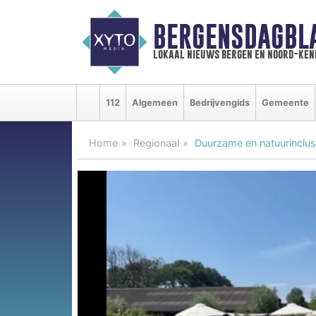
BERGENSDAGBL
lokaal nieuws bergen en noord-ke
112
Algemeen
Bedrijvengids
Gemeente
Home
Regionaal
Duurzame en natuurinclusi