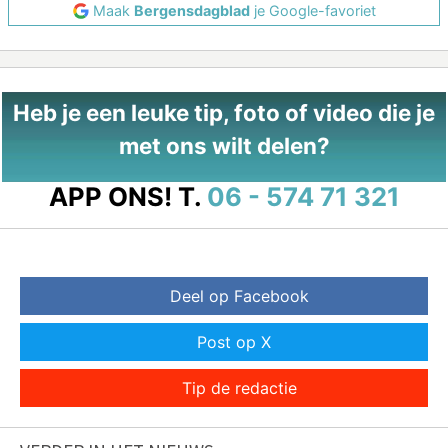
Maak
Bergensdagblad
je Google-favoriet
Heb je een leuke tip, foto of video die je
met ons wilt delen?
APP ONS!
T.
06 - 574 71 321
Deel op Facebook
Post op X
Tip de redactie