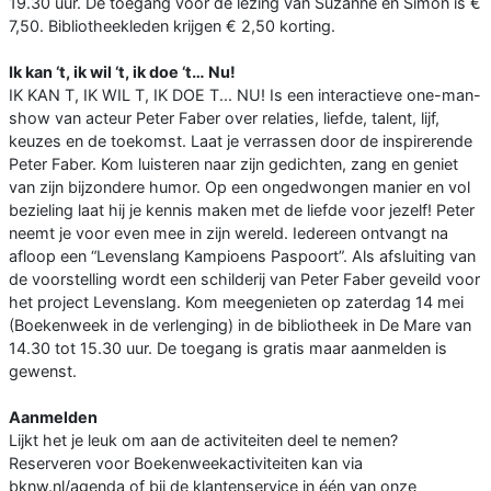
19.30 uur. De toegang voor de lezing van Suzanne en Simon is €
7,50. Bibliotheekleden krijgen € 2,50 korting.
Ik kan ‘t, ik wil ‘t, ik doe ‘t… Nu!
IK KAN T, IK WIL T, IK DOE T... NU! Is een interactieve one-man-
show van acteur Peter Faber over relaties, liefde, talent, lijf,
keuzes en de toekomst. Laat je verrassen door de inspirerende
Peter Faber. Kom luisteren naar zijn gedichten, zang en geniet
van zijn bijzondere humor. Op een ongedwongen manier en vol
bezieling laat hij je kennis maken met de liefde voor jezelf! Peter
neemt je voor even mee in zijn wereld. Iedereen ontvangt na
afloop een “Levenslang Kampioens Paspoort”. Als afsluiting van
de voorstelling wordt een schilderij van Peter Faber geveild voor
het project Levenslang. Kom meegenieten op zaterdag 14 mei
(Boekenweek in de verlenging) in de bibliotheek in De Mare van
14.30 tot 15.30 uur. De toegang is gratis maar aanmelden is
gewenst.
Aanmelden
Lijkt het je leuk om aan de activiteiten deel te nemen?
Reserveren voor Boekenweekactiviteiten kan via
bknw.nl/agenda of bij de klantenservice in één van onze