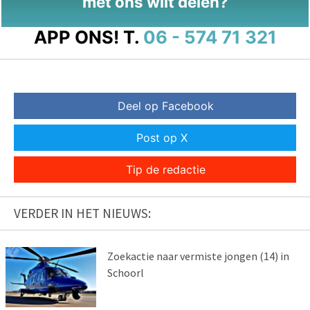
met ons wilt delen?
APP ONS!
T.
06 - 574 71 321
Deel op Facebook
Post op X
Tip de redactie
VERDER IN HET NIEUWS:
Zoekactie naar vermiste jongen (14) in
Schoorl