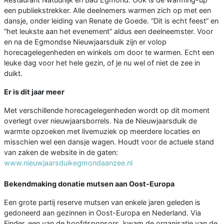
een publiekstrekker. Alle deelnemers warmen zich op met een
dansje, onder leiding van Renate de Goede. “Dit is echt feest” en
“het leukste aan het evenement” aldus een deelneemster. Voor
en na de Egmondse Nieuwjaarsduik zijn er volop
horecagelegenheden en winkels om door te warmen. Echt een
leuke dag voor het hele gezin, of je nu wel of niet de zee in
duikt.
Er is dit jaar meer
Met verschillende horecagelegenheden wordt op dit moment
overlegt over nieuwjaarsborrels. Na de Nieuwjaarsduik de
warmte opzoeken met livemuziek op meerdere locaties en
misschien wel een dansje wagen. Houdt voor de actuele stand
van zaken de website in de gaten:
www.nieuwjaarsduikegmondaanzee.nl
Bekendmaking donatie mutsen aan Oost-Europa
Een grote partij reserve mutsen van enkele jaren geleden is
gedoneerd aan gezinnen in Oost-Europa en Nederland. Via
Finder, een van de hoofdsponsors, kwam de organisatie van de