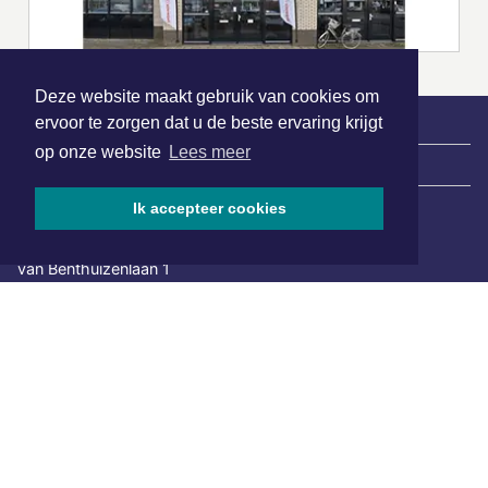
Deze website maakt gebruik van cookies om
ervoor te zorgen dat u de beste ervaring krijgt
op onze website
Lees meer
|
Nieuws | Sport | Evenementen
Ik accepteer cookies
Hoofdvestiging:
van Benthuizenlaan 1
1701 BZ Heerhugowaard
072 8200 600
redactie@xyto.nl
www.xyto.nl
SOCIAL MEDIA