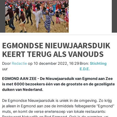
Vorige
V
EGMONDSE NIEUWJAARSDUIK
KEERT TERUG ALS VANOUDS
Door
Redactie
op
10 december 2022, 16:29
Bron:
Stichting
uur
E.D.E.
EGMOND AAN ZEE - De Nieuwjaarsduik van Egmond aan Zee
is met 6000 bezoekers één van de grootste en de gezelligste
duiken van Nederland.
De Egmondse Nieuwjaarsduik is uniek in de omgeving. Zo krijg
je alleen in Egmond aan zee de inmiddels felbegeerde “Egmond”
muts, en komt de verse erwtensoep van lokale restaurants:
Restaurant Natuurlijk en Bad Egmond. Ook is de warming-up