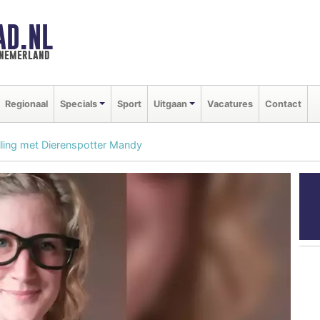
AD.NL
nnemerland
Regionaal
Specials
Sport
Uitgaan
Vacatures
Contact
lling met Dierenspotter Mandy