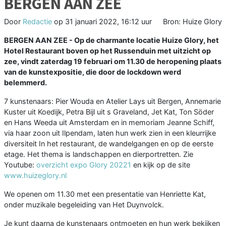
BERGEN AAN ZEE
Door
Redactie
op
31 januari 2022, 16:12 uur
Bron: Huize Glory
BERGEN AAN ZEE - Op de charmante locatie Huize Glory, het
Hotel Restaurant boven op het Russenduin met uitzicht op
zee, vindt zaterdag 19 februari om 11.30 de heropening plaats
van de kunstexpositie, die door de lockdown werd
belemmerd.
7 kunstenaars: Pier Wouda en Atelier Lays uit Bergen, Annemarie
Kuster uit Koedijk, Petra Bijl uit s Graveland, Jet Kat, Ton Söder
en Hans Weeda uit Amsterdam en in memoriam Jeanne Schiff,
via haar zoon uit Ilpendam, laten hun werk zien in een kleurrijke
diversiteit In het restaurant, de wandelgangen en op de eerste
etage. Het thema is landschappen en dierportretten. Zie
Youtube:
overzicht expo Glory 20221
en kijk op de site
www.huizeglory.nl
We openen om 11.30 met een presentatie van Henriette Kat,
onder muzikale begeleiding van Het Duynvolck.
Je kunt daarna de kunstenaars ontmoeten en hun werk bekijken