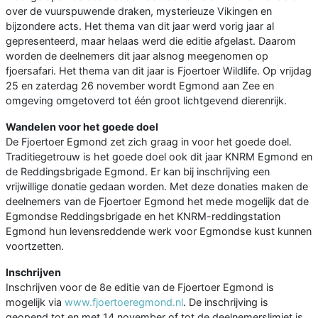
over de vuurspuwende draken, mysterieuze Vikingen en
bijzondere acts. Het thema van dit jaar werd vorig jaar al
gepresenteerd, maar helaas werd die editie afgelast. Daarom
worden de deelnemers dit jaar alsnog meegenomen op
fjoersafari. Het thema van dit jaar is Fjoertoer Wildlife. Op vrijdag
25 en zaterdag 26 november wordt Egmond aan Zee en
omgeving omgetoverd tot één groot lichtgevend dierenrijk.
Wandelen voor het goede doel
De Fjoertoer Egmond zet zich graag in voor het goede doel.
Traditiegetrouw is het goede doel ook dit jaar KNRM Egmond en
de Reddingsbrigade Egmond. Er kan bij inschrijving een
vrijwillige donatie gedaan worden. Met deze donaties maken de
deelnemers van de Fjoertoer Egmond het mede mogelijk dat de
Egmondse Reddingsbrigade en het KNRM-reddingstation
Egmond hun levensreddende werk voor Egmondse kust kunnen
voortzetten.
Inschrijven
Inschrijven voor de 8e editie van de Fjoertoer Egmond is
mogelijk via
www.fjoertoeregmond.nl
. De inschrijving is
geopend tot en met 14 november of tot de deelnemerslimiet is