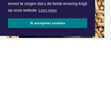
ervoor te zorgen dat u de beste ervaring krijgt
op onze website
Lees meer
Ik accepteer cookies
|
Nieuws | Sport | Evenementen
Hoofdvestiging:
van Benthuizenlaan 1
1701 BZ Heerhugowaard
072 8200 600
redactie@xyto.nl