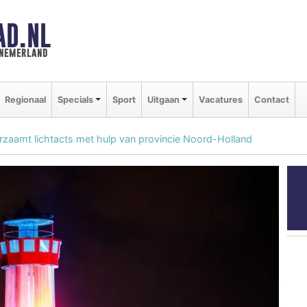
AD.NL
nnemerland
Regionaal
Specials
Sport
Uitgaan
Vacatures
Contact
zaamt lichtacts met hulp van provincie Noord-Holland