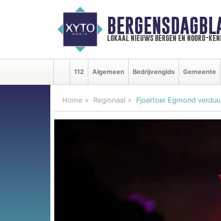
BERGENSDAGBL
lokaal nieuws bergen en noord-ke
112
Algemeen
Bedrijvengids
Gemeente
Home
Regionaal
Fjoertoer Egmond verduur