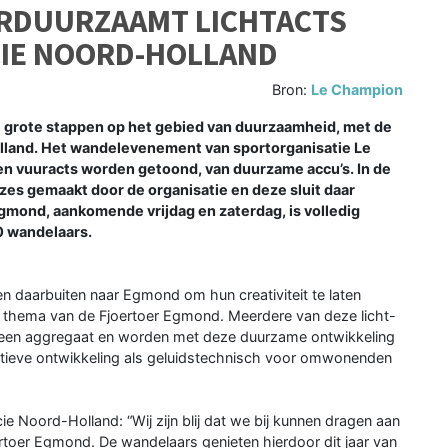
RDUURZAAMT LICHTACTS
CIE NOORD-HOLLAND
Bron:
Le Champion
 grote stappen op het gebied van duurzaamheid, met de
lland. Het wandelevenement van sportorganisatie Le
- en vuuracts worden getoond, van duurzame accu’s. In de
es gemaakt door de organisatie en deze sluit daar
 Egmond, aankomende vrijdag en zaterdag, is volledig
0 wandelaars.
en daarbuiten naar Egmond om hun creativiteit te laten
e thema van de Fjoertoer Egmond. Meerdere van deze licht-
n een aggregaat en worden met deze duurzame ontwikkeling
ositieve ontwikkeling als geluidstechnisch voor omwonenden
e Noord-Holland: “Wij zijn blij dat we bij kunnen dragen aan
rtoer Egmond. De wandelaars genieten hierdoor dit jaar van