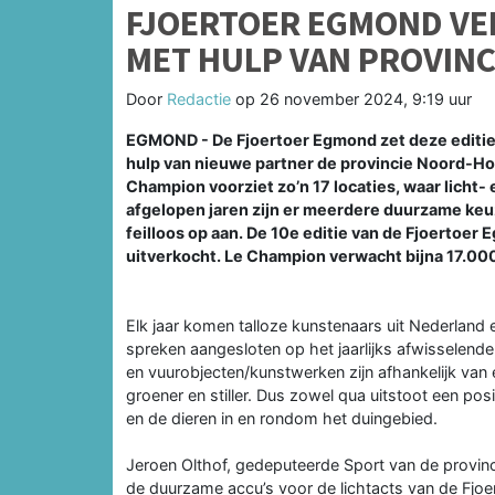
FJOERTOER EGMOND VE
MET HULP VAN PROVIN
Door
Redactie
op
26 november 2024, 9:19 uur
EGMOND - De Fjoertoer Egmond zet deze editie
hulp van nieuwe partner de provincie Noord-Ho
Champion voorziet zo’n 17 locaties, waar licht
afgelopen jaren zijn er meerdere duurzame keuz
feilloos op aan. De 10e editie van de Fjoertoer
uitverkocht. Le Champion verwacht bijna 17.00
Elk jaar komen talloze kunstenaars uit Nederland 
spreken aangesloten op het jaarlijks afwisselend
en vuurobjecten/kunstwerken zijn afhankelijk va
groener en stiller. Dus zowel qua uitstoot een p
en de dieren in en rondom het duingebied.
Jeroen Olthof, gedeputeerde Sport van de provinci
de duurzame accu’s voor de lichtacts van de Fjoe