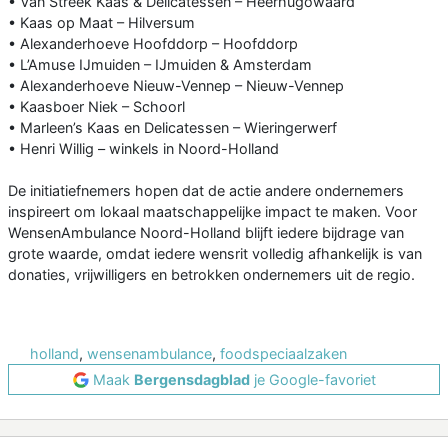
• Van Streek Kaas & Delicatessen – Heerhugowaard
• Kaas op Maat – Hilversum
• Alexanderhoeve Hoofddorp – Hoofddorp
• L’Amuse IJmuiden – IJmuiden & Amsterdam
• Alexanderhoeve Nieuw-Vennep – Nieuw-Vennep
• Kaasboer Niek – Schoorl
• Marleen’s Kaas en Delicatessen – Wieringerwerf
• Henri Willig – winkels in Noord-Holland
De initiatiefnemers hopen dat de actie andere ondernemers
inspireert om lokaal maatschappelijke impact te maken. Voor
WensenAmbulance Noord-Holland blijft iedere bijdrage van
grote waarde, omdat iedere wensrit volledig afhankelijk is van
donaties, vrijwilligers en betrokken ondernemers uit de regio.
holland
,
wensenambulance
,
foodspeciaalzaken
Maak
Bergensdagblad
je Google-favoriet