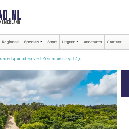
AD.NL
nnemerland
Regionaal
Specials
Sport
Uitgaan
Vacatures
Contact
roene loper uit en viert Zomerfeest op 12 juli