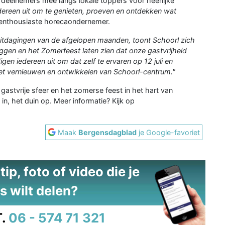
eelnemers mee langs lokale toppers voor heerlijke
ereen uit om te genieten, proeven en ontdekken wat
enthousiaste horecaondernemer.
itdagingen van de afgelopen maanden, toont Schoorl zich
ggen en het Zomerfeest laten zien dat onze gastvrijheid
gen iedereen uit om dat zelf te ervaren op 12 juli en
het vernieuwen en ontwikkelen van Schoorl-centrum."
astvrije sfeer en het zomerse feest in het hart van
 in, het duin op. Meer informatie? Kijk op
Maak
Bergensdagblad
je Google-favoriet
ip, foto of video die je
s wilt delen?
.
06 - 574 71 321