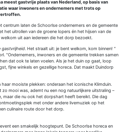
a meest gastvrije plaats van Nederland, op basis van
atie waar inwoners en ondernemers met trots op
vertroffen.
 centrum laten de Schoorlse ondernemers en de gemeente
et het uitrollen van de groene lopers én het hijsen van de
et welkom uit aan iedereen die het dorp bezoekt.
 gastvrijheid
. Het straalt uit: je bent welkom, kom binnen!
"
orl. "Ondernemers, inwoners en de gemeente trekken samen
n dat ook te laten voelen. Als je het duin op gaat, loop
st, fijne winkels en gezellige horeca. Dat maakt Duindorp
n haar mooiste plekken: onderaan het iconische Klimduin.
o mooi was, ademt nu een nog natuurlijkere uitstraling –
e, maar die nu ook het dorpshart heeft bereikt. Die dag
ontmoetingsplek met onder andere livemuziek op het
en culinaire route door het dorp.
revent een smakelijk hoogtepunt. De Schoorlse horeca en