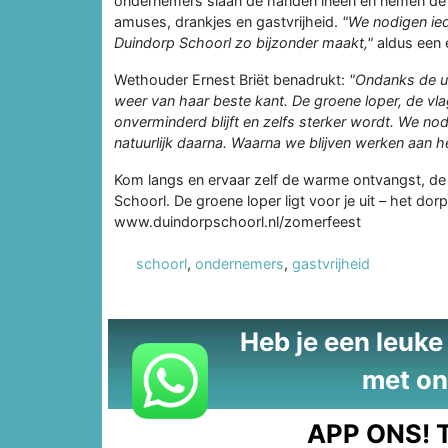
ondernemers slaan de handen ineen en nemen de d
amuses, drankjes en gastvrijheid.
"We nodigen ied
Duindorp Schoorl zo bijzonder maakt,"
aldus een 
Wethouder Ernest Briët benadrukt:
"Ondanks de u
weer van haar beste kant. De groene loper, de vla
onverminderd blijft en zelfs sterker wordt. We nodi
natuurlijk daarna. Waarna we blijven werken aan 
Kom langs en ervaar zelf de warme ontvangst, de g
Schoorl. De groene loper ligt voor je uit – het dorp
www.duindorpschoorl.nl/zomerfeest
schoorl
,
ondernemers
,
gastvrijheid
Heb je een leuke t
met on
APP ONS!
T