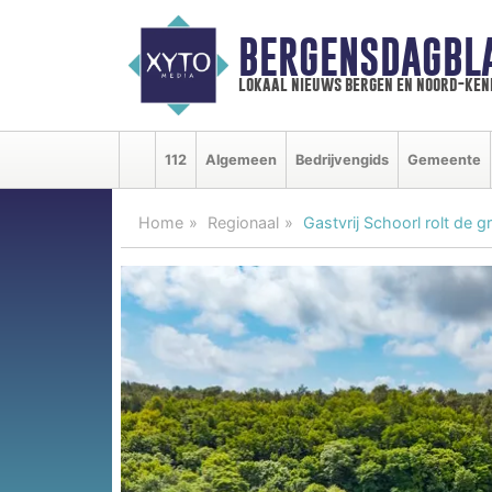
BERGENSDAGBL
lokaal nieuws bergen en noord-ke
112
Algemeen
Bedrijvengids
Gemeente
Home
Regionaal
Gastvrij Schoorl rolt de g