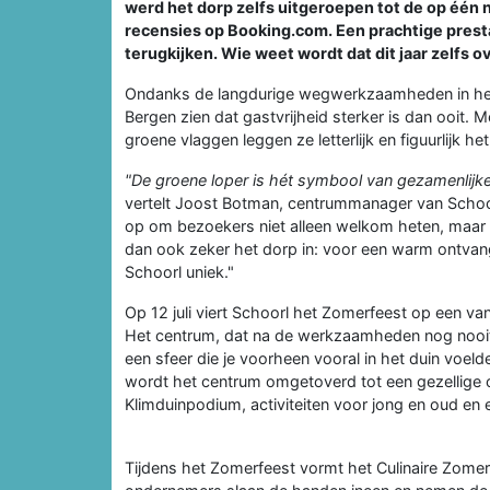
werd het dorp zelfs uitgeroepen tot de op één n
recensies op Booking.com. Een prachtige prest
terugkijken. Wie weet wordt dat dit jaar zelfs o
Ondanks de langdurige wegwerkzaamheden in het
Bergen zien dat gastvrijheid sterker is dan ooit. M
groene vlaggen leggen ze letterlijk en figuurlijk h
"De groene loper is hét symbool van gezamenlijke
vertelt Joost Botman, centrummanager van Scho
op om bezoekers niet alleen welkom heten, maar he
dan ook zeker het dorp in: voor een warm ontvang
Schoorl uniek."
Op 12 juli viert Schoorl het Zomerfeest op een va
Het centrum, dat na de werkzaamheden nog nooit z
een sfeer die je voorheen vooral in het duin voeld
wordt het centrum omgetoverd tot een gezellige 
Klimduinpodium, activiteiten voor jong en oud en e
Tijdens het Zomerfeest vormt het Culinaire Zome