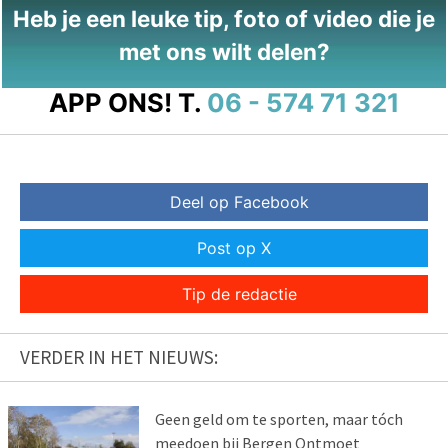
Heb je een leuke tip, foto of video die je
met ons wilt delen?
APP ONS!
T.
06 - 574 71 321
Deel op Facebook
Post op X
Tip de redactie
VERDER IN HET NIEUWS:
Geen geld om te sporten, maar tóch
meedoen bij Bergen Ontmoet