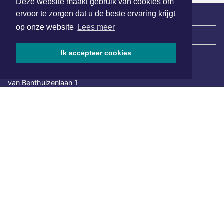
Deze website maakt gebruik van cookies om
ervoor te zorgen dat u de beste ervaring krijgt
op onze website
Lees meer
|
Nieuws | Sport | Evenementen
Ik accepteer cookies
Hoofdvestiging:
van Benthuizenlaan 1
1701 BZ Heerhugowaard
072 8200 600
redactie@xyto.nl
www.xyto.nl
SOCIAL MEDIA
NIEUWSBRIEF AANMELDEN
Schrijf je in voor onze nieuwsbrief en krijg wekelijks een
samenvatting van alle gebeurtenissen uit jouw regio.