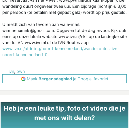
Duinreservaat van het PWN ( www.pwn.nl/duinkaartkopen ). De
wandeling duurt ongeveer twee uur. Een bijdrage (richtlijn € 3,00
per persoon (te betalen met gepast geld) wordt op prijs gesteld.
U meldt zich van tevoren aan via e-mail:
wimmenumnkl@gmail.com. Opgeven tot de dag ervoor. Kijk ook
eens op onze lokale website www.ivn.nl/nkl, op de landelijke site
van de IVN www.ivn.nl of de IVN Routes app
www.ivn.nl/afdeling/noord-kennemerland/wandelroutes-ivn-
noord-kennemerland-0
.
ivn
,
pwn
Maak
Bergensdagblad
je Google-favoriet
Heb je een leuke tip, foto of video die je
met ons wilt delen?