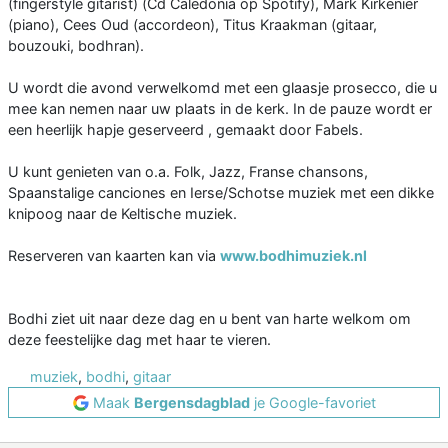
(fingerstyle gitarist) (Cd Caledonia op Spotify), Mark Kirkenier
(piano), Cees Oud (accordeon), Titus Kraakman (gitaar,
bouzouki, bodhran).
U wordt die avond verwelkomd met een glaasje prosecco, die u
mee kan nemen naar uw plaats in de kerk. In de pauze wordt er
een heerlijk hapje geserveerd , gemaakt door Fabels.
U kunt genieten van o.a. Folk, Jazz, Franse chansons,
Spaanstalige canciones en Ierse/Schotse muziek met een dikke
knipoog naar de Keltische muziek.
Reserveren van kaarten kan via
www.bodhimuziek.nl
Bodhi ziet uit naar deze dag en u bent van harte welkom om
deze feestelijke dag met haar te vieren.
muziek
,
bodhi
,
gitaar
Maak
Bergensdagblad
je Google-favoriet