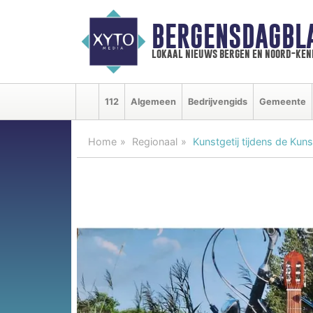
BERGENSDAGBL
lokaal nieuws bergen en noord-ke
112
Algemeen
Bedrijvengids
Gemeente
Home
Regionaal
Kunstgetij tijdens de Kun