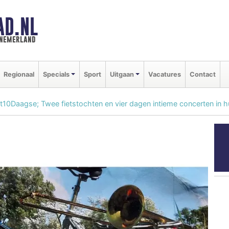
AD.NL
nnemerland
Regionaal
Specials
Sport
Uitgaan
Vacatures
Contact
st10Daagse; Twee fietstochten en vier dagen intieme concerten in h