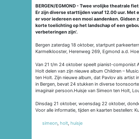
BERGEN/EGMOND - Twee vrolijke theatrale fiet
Er zijn diverse starttijden vanaf 12.00 uur. Met
er voor iedereen een mooi aandenken. Gidsen zo
korte toelichting op het landschap of een gebou
verbeteringen zijn'.
Bergen zaterdag 18 oktober, startpunt parkeerter
Karmelklooster, Herenweg 269, Egmond a.d. Hoe
Van 21 t/m 24 oktober speelt pianist-componist A
Holt delen van zijn nieuwe album Children – Music
ten Holt. Zijn nieuwe album, dat Pavlov als artist
in Bergen, bevat 24 stukken in diverse toonsoorte
imaginair persoon.Huisje van Simeon ten Holt, L
Dinsdag 21 oktober, woensdag 22 oktober, donde
Voor alle informatie, tijden en kaarten bestellen: Ku
simeon
,
holt
,
huisje