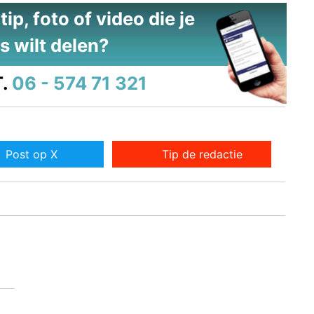
ip, foto of video die je
s wilt delen?
.
06 - 574 71 321
Post op X
Tip de redactie