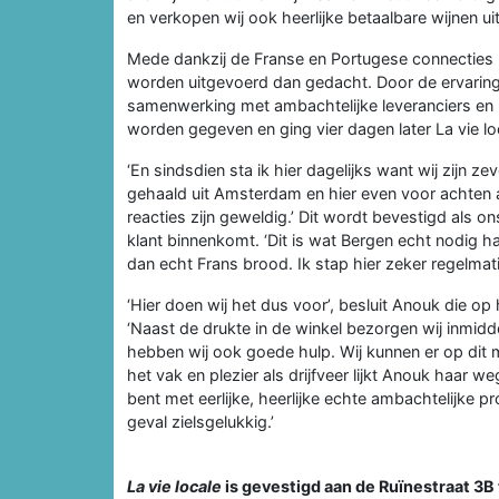
en verkopen wij ook heerlijke betaalbare wijnen uit 
Mede dankzij de Franse en Portugese connecties k
worden uitgevoerd dan gedacht. Door de ervaring i
samenwerking met ambachtelijke leveranciers en h
worden gegeven en ging vier dagen later La vie lo
‘En sindsdien sta ik hier dagelijks want wij zijn
gehaald uit Amsterdam en hier even voor achten 
reacties zijn geweldig.’ Dit wordt bevestigd als 
klant binnenkomt. ‘Dit is wat Bergen echt nodig had
dan echt Frans brood. Ik stap hier zeker regelmati
‘Hier doen wij het dus voor’, besluit Anouk die o
‘Naast de drukte in de winkel bezorgen wij inmidde
hebben wij ook goede hulp. Wij kunnen er op dit m
het vak en plezier als drijfveer lijkt Anouk haar w
bent met eerlijke, heerlijke echte ambachtelijke 
geval zielsgelukkig.’
La vie locale
is gevestigd aan de Ruïnestraat 3