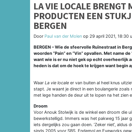
LA VIE LOCALE BRENGT
PRODUCTEN EEN STUKJ
BERGEN
Door
Paul van der Molen
op
29 april 2021, 18:30 
BERGEN – Wie de sfeervolle Ruïnestraat in Berg
woorden “Pain” en “Vin” opvallen. Met name de “
want wie is er nu niet gek op echt overheerlijk
heden is dat om de hoek te krijgen want begin a
Waar
La vie locale
er van buiten al heel knus uitzi
stapt. Je waant je direct in een boulangerie zoals
met lege handen de deur uit te lopen na het zien en
Droom
Voor Anouk Stolwijk is de winkel een droom die ui
bewerkstelligd. Immers was het pakweg 15 jaar ge
iets dergelijks zou gaan doen. ‘Zeker niet’, aldus 
sinds 2005 voor SBS, Endemol en Eyeworks gewerkt