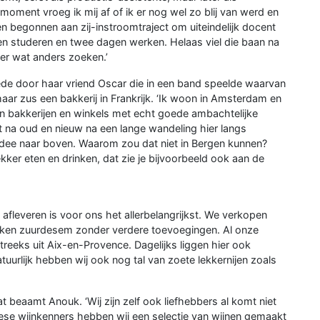
moment vroeg ik mij af of ik er nog wel zo blij van werd en
n begonnen aan zij-instroomtraject om uiteindelijk docent
n studeren en twee dagen werken. Helaas viel die baan na
r wat anders zoeken.’
 door haar vriend Oscar die in een band speelde waarvan
ar zus een bakkerij in Frankrijk. ‘Ik woon in Amsterdam en
 bakkerijen en winkels met echt goede ambachtelijke
t na oud en nieuw na een lange wandeling hier langs
dee naar boven. Waarom zou dat niet in Bergen kunnen?
kker eten en drinken, dat zie je bijvoorbeeld ook aan de
afleveren is voor ons het allerbelangrijkst. We verkopen
ken zuurdesem zonder verdere toevoegingen. Al onze
reeks uit Aix-en-Provence. Dagelijks liggen hier ook
uurlijk hebben wij ook nog tal van zoete lekkernijen zoals
t beaamt Anouk. ‘Wij zijn zelf ook liefhebbers al komt niet
ugese wijnkenners hebben wij een selectie van wijnen gemaakt