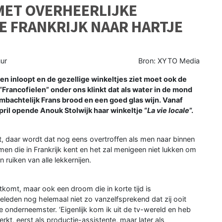
 MET OVERHEERLIJKE
E FRANKRIJK NAAR HARTJE
uur
Bron: XYTO Media
en inloopt en de gezellige winkeltjes ziet moet ook de
Francofielen” onder ons klinkt dat als water in de mond
 ambachtelijk Frans brood en een goed glas wijn. Vanaf
pril opende Anouk Stolwijk haar winkeltje “
La vie locale
”.
et, daar wordt dat nog eens overtroffen als men naar binnen
 men die in Frankrijk kent en het zal menigeen niet lukken om
 ruiken van alle lekkernijen.
tkomt, maar ook een droom die in korte tijd is
leden nog helemaal niet zo vanzelfsprekend dat zij ooit
de onderneemster. ‘Eigenlijk kom ik uit de tv-wereld en heb
, eerst als productie-assistente, maar later als