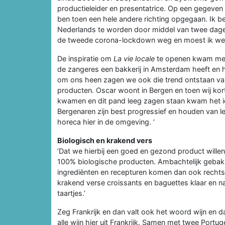
productieleider en presentatrice. Op een gegeven 
ben toen een hele andere richting opgegaan. Ik be
Nederlands te worden door middel van twee dage
de tweede corona-lockdown weg en moest ik wee
De inspiratie om
La vie locale
te openen kwam mede
de zangeres een bakkerij in Amsterdam heeft en ha
om ons heen zagen we ook die trend ontstaan van
producten. Oscar woont in Bergen en toen wij kor
kwamen en dit pand leeg zagen staan kwam het i
Bergenaren zijn best progressief en houden van le
horeca hier in de omgeving. ‘
Biologisch en krakend vers
‘Dat we hierbij een goed en gezond product willen 
100% biologische producten. Ambachtelijk gebak
ingrediënten en recepturen komen dan ook rechtst
krakend verse croissants en baguettes klaar en nat
taartjes.’
Zeg Frankrijk en dan valt ook het woord wijn en da
alle wijn hier uit Frankrijk. Samen met twee Port