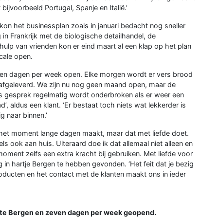
bijvoorbeeld Portugal, Spanje en Italië.’
on het businessplan zoals in januari bedacht nog sneller
n Frankrijk met de biologische detailhandel, de
ulp van vrienden kon er eind maart al een klap op het plan
cale open.
 zeven dagen per week open. Elke morgen wordt er vers brood
afgeleverd. We zijn nu nog geen maand open, maar de
ons gesprek regelmatig wordt onderbroken als er weer een
’, aldus een klant. ‘Er bestaat toch niets wat lekkerder is
g naar binnen.’
p het moment lange dagen maakt, maar dat met liefde doet.
ls ook aan huis. Uiteraard doe ik dat allemaal niet alleen en
oment zelfs een extra kracht bij gebruiken. Met liefde voor
eg in hartje Bergen te hebben gevonden. ‘Het feit dat je bezig
producten en het contact met de klanten maakt ons in ieder
B te Bergen en zeven dagen per week geopend.