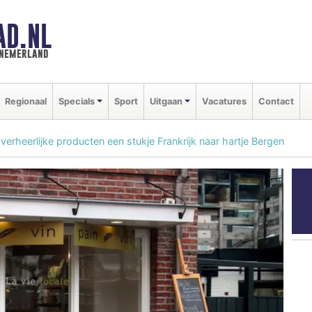
AD.NL
nnemerland
Regionaal
Specials
Sport
Uitgaan
Vacatures
Contact
verheerlijke producten een stukje Frankrijk naar hartje Bergen