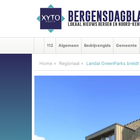
BERGENSDAGBL
lokaal nieuws bergen en noord-ke
112
Algemeen
Bedrijvengids
Gemeente
Home
Regionaal
Landal GreenParks breidt