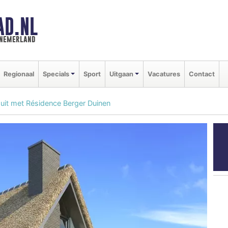
AD.NL
nnemerland
Regionaal
Specials
Sport
Uitgaan
Vacatures
Contact
 uit met Résidence Berger Duinen