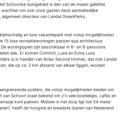
 Het Schoorlse duingebied is één van de meest geliefde
 wachten om ook onze gasten deze aantrekkelijke
 algemeen directeur van Landal GreenParks.
kleinschalig en luxe vakantiepark met volop mogelijkheden
e 15 luxe recreatiewoningen passen qua architectuur
. De woningtypen zijn beschikbaar in 6- en 8-persoons
rieten dak. Er komen Comfort, Luxe en Extra Luxe
eerders is in handen van Kolax Second Homes, dat ook Landal
rken, die op ca. 2 km afstand van elkaar liggen, worden
aangrenzende polders, die volop mogelijkheden bieden om
t van Schoorl staat bekend om z’n vele boetiekjes, cafés en
terrasje kunt pakken. Midden in het dorp ligt het 54 meter
uinen”, heeft de hoogste en breedste duinen van Nederland