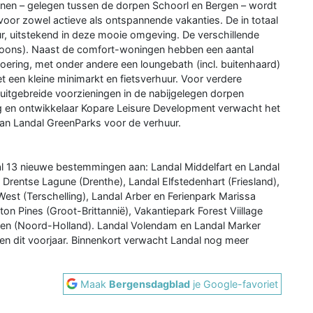
inen – gelegen tussen de dorpen Schoorl en Bergen – wordt
oor zowel actieve als ontspannende vakanties. De in totaal
r, uitstekend in deze mooie omgeving. De verschillende
rsoons). Naast de comfort-woningen hebben een aantal
tvoering, met onder andere een loungebath (incl. buitenhaard)
 een kleine minimarkt en fietsverhuur. Voor verdere
 uitgebreide voorzieningen in de nabijgelegen dorpen
 en ontwikkelaar Kopare Leisure Development verwacht het
an Landal GreenParks voor de verhuur.
al 13 nieuwe bestemmingen aan: Landal Middelfart en Landal
 Drentse Lagune (Drenthe), Landal Elfstedenhart (Friesland),
est (Terschelling), Landal Arber en Ferienpark Marissa
on Pines (Groot-Brittannië), Vakantiepark Forest Viillage
nen (Noord-Holland). Landal Volendam en Landal Marker
n dit voorjaar. Binnenkort verwacht Landal nog meer
Maak
Bergensdagblad
je Google-favoriet