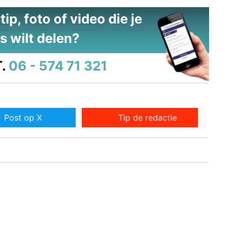
ip, foto of video die je
s wilt delen?
.
06 - 574 71 321
Post op X
Tip de redactie