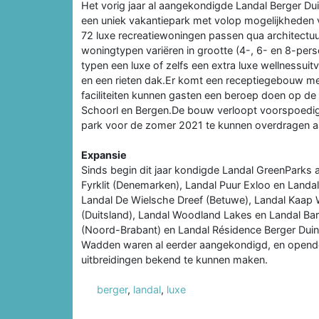
Het vorig jaar al aangekondigde Landal Berger Du
een uniek vakantiepark met volop mogelijkheden v
72 luxe recreatiewoningen passen qua architectuu
woningtypen variëren in grootte (4-, 6- en 8-pe
typen een luxe of zelfs een extra luxe wellnessui
en een rieten dak.Er komt een receptiegebouw met
faciliteiten kunnen gasten een beroep doen op de
Schoorl en Bergen.De bouw verloopt voorspoedig
park voor de zomer 2021 te kunnen overdragen a
Expansie
Sinds begin dit jaar kondigde Landal GreenParks 
Fyrklit (Denemarken), Landal Puur Exloo en Landal
Landal De Wielsche Dreef (Betuwe), Landal Kaap W
(Duitsland), Landal Woodland Lakes en Landal Bart
(Noord-Brabant) en Landal Résidence Berger Dui
Wadden waren al eerder aangekondigd, en opende
uitbreidingen bekend te kunnen maken.
berger
,
landal
,
luxe