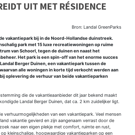
EIDT UIT MET RÉSIDENCE
Bron: Landal GreenParks
e vakantiepark bij in de Noord-Hollandse duinstreek.
nschalig park met 15 luxe recreatiewoningen op ruime
trum van Schoorl, tegen de duinen en naast het
eheer. Het park is een spin-off van het enorme succes
Landal Berger Duinen, een vakantiepark tussen de
waarvan alle woningen in korte tijd verkocht werden aan
 bij oplevering de verhuur van beide vakantieparken
estemming die de vakantieaanbieder dit jaar bekend maakt
kondigde Landal Berger Duinen, dat ca. 2 km zuidelijker ligt.
n de verhuurmogelijkheden van een vakantiepark. Veel mensen
land vakantie gevierd en zijn aangenaam verrast door de
 zoek naar een eigen plekje met comfort, ruimte en rust,
ok op kleinschalige, hoogwaardige vakantieparken op een