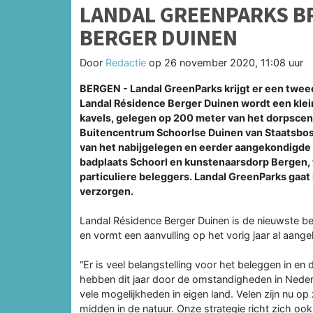
LANDAL GREENPARKS BR
BERGER DUINEN
Door
Redactie
op
26 november 2020, 11:08 uur
BERGEN - Landal GreenParks krijgt er een tweed
Landal Résidence Berger Duinen wordt een klei
kavels, gelegen op 200 meter van het dorpscen
Buitencentrum Schoorlse Duinen van Staatsbosb
van het nabijgelegen en eerder aangekondigde 
badplaats Schoorl en kunstenaarsdorp Bergen, 
particuliere beleggers. Landal GreenParks gaat
verzorgen.
Landal Résidence Berger Duinen is de nieuwste b
en vormt een aanvulling op het vorig jaar al aange
“Er is veel belangstelling voor het beleggen in e
hebben dit jaar door de omstandigheden in Neder
vele mogelijkheden in eigen land. Velen zijn nu op
midden in de natuur. Onze strategie richt zich o