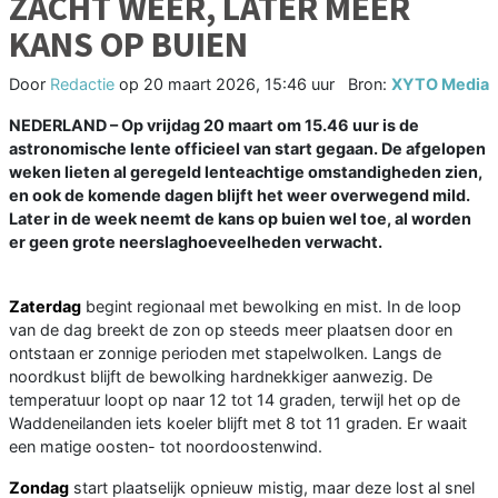
ZACHT WEER, LATER MEER
KANS OP BUIEN
Door
Redactie
op
20 maart 2026, 15:46 uur
Bron:
XYTO Media
NEDERLAND – Op vrijdag 20 maart om 15.46 uur is de
astronomische lente officieel van start gegaan. De afgelopen
weken lieten al geregeld lenteachtige omstandigheden zien,
en ook de komende dagen blijft het weer overwegend mild.
Later in de week neemt de kans op buien wel toe, al worden
er geen grote neerslaghoeveelheden verwacht.
Zaterdag
begint regionaal met bewolking en mist. In de loop
van de dag breekt de zon op steeds meer plaatsen door en
ontstaan er zonnige perioden met stapelwolken. Langs de
noordkust blijft de bewolking hardnekkiger aanwezig. De
temperatuur loopt op naar 12 tot 14 graden, terwijl het op de
Waddeneilanden iets koeler blijft met 8 tot 11 graden. Er waait
een matige oosten- tot noordoostenwind.
Zondag
start plaatselijk opnieuw mistig, maar deze lost al snel