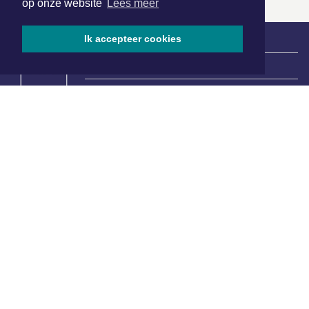
op onze website
Lees meer
Ik accepteer cookies
|
Nieuws | Sport | Evenementen
Hoofdvestiging:
van Benthuizenlaan 1
1701 BZ Heerhugowaard
072 8200 600
redactie@xyto.nl
www.xyto.nl
SOCIAL MEDIA
NIEUWSBRIEF AANMELDEN