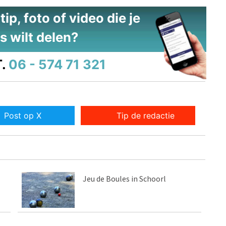
ip, foto of video die je
s wilt delen?
.
06 - 574 71 321
Post op X
Tip de redactie
Jeu de Boules in Schoorl