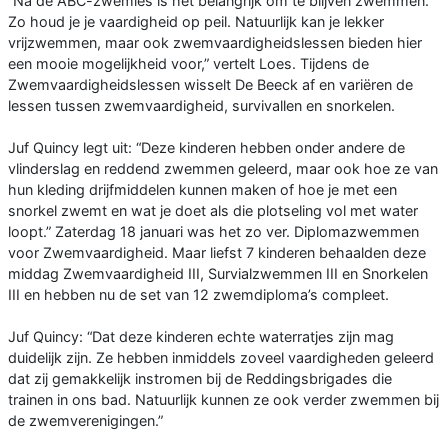
“Na de ABC-zwemles is het belangrijk om te blijven zwemmen.
Zo houd je je vaardigheid op peil. Natuurlijk kan je lekker
vrijzwemmen, maar ook zwemvaardigheidslessen bieden hier
een mooie mogelijkheid voor,” vertelt Loes. Tijdens de
Zwemvaardigheidslessen wisselt De Beeck af en variëren de
lessen tussen zwemvaardigheid, survivallen en snorkelen.
Juf Quincy legt uit: “Deze kinderen hebben onder andere de
vlinderslag en reddend zwemmen geleerd, maar ook hoe ze van
hun kleding drijfmiddelen kunnen maken of hoe je met een
snorkel zwemt en wat je doet als die plotseling vol met water
loopt.” Zaterdag 18 januari was het zo ver. Diplomazwemmen
voor Zwemvaardigheid. Maar liefst 7 kinderen behaalden deze
middag Zwemvaardigheid III, Survialzwemmen III en Snorkelen
III en hebben nu de set van 12 zwemdiploma’s compleet.
Juf Quincy: “Dat deze kinderen echte waterratjes zijn mag
duidelijk zijn. Ze hebben inmiddels zoveel vaardigheden geleerd
dat zij gemakkelijk instromen bij de Reddingsbrigades die
trainen in ons bad. Natuurlijk kunnen ze ook verder zwemmen bij
de zwemverenigingen.”