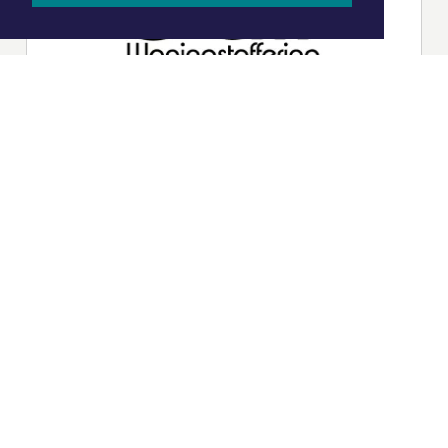
|
Nieuws | Sport | Evenementen
Hoofdvestiging:
van Benthuizenlaan 1
1701 BZ Heerhugowaard