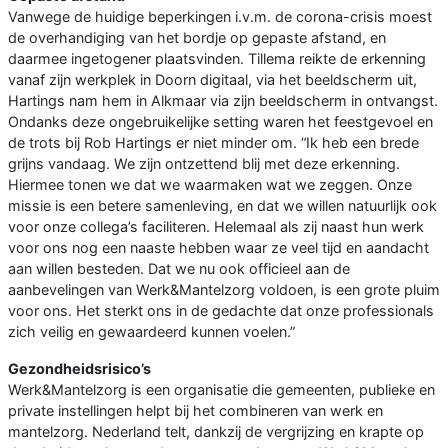
Vanwege de huidige beperkingen i.v.m. de corona-crisis moest
de overhandiging van het bordje op gepaste afstand, en
daarmee ingetogener plaatsvinden. Tillema reikte de erkenning
vanaf zijn werkplek in Doorn digitaal, via het beeldscherm uit,
Hartings nam hem in Alkmaar via zijn beeldscherm in ontvangst.
Ondanks deze ongebruikelijke setting waren het feestgevoel en
de trots bij Rob Hartings er niet minder om. “Ik heb een brede
grijns vandaag. We zijn ontzettend blij met deze erkenning.
Hiermee tonen we dat we waarmaken wat we zeggen. Onze
missie is een betere samenleving, en dat we willen natuurlijk ook
voor onze collega’s faciliteren. Helemaal als zij naast hun werk
voor ons nog een naaste hebben waar ze veel tijd en aandacht
aan willen besteden. Dat we nu ook officieel aan de
aanbevelingen van Werk&Mantelzorg voldoen, is een grote pluim
voor ons. Het sterkt ons in de gedachte dat onze professionals
zich veilig en gewaardeerd kunnen voelen.”
Gezondheidsrisico’s
Werk&Mantelzorg is een organisatie die gemeenten, publieke en
private instellingen helpt bij het combineren van werk en
mantelzorg. Nederland telt, dankzij de vergrijzing en krapte op