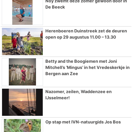
Noy zwemt deze zomer gewoon door in
De Beeck
Herenboeren Duinstreek zet de deuren
open op 29 augustus 11.00 – 13.30
Betty and the Boogiemen met Joni
Mitchell’s ‘Mingus’ in het Vredeskerkje in
Bergen aan Zee
Nazomer, zeilen, Waddenzee en
IJsselmeer!
Op stap met IVN-natuurgids Jos Bos