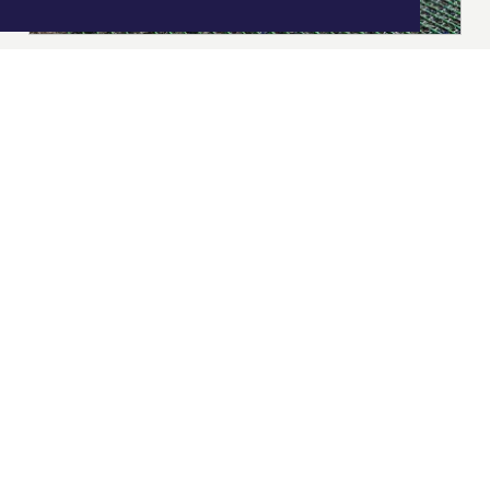
|
Nieuws | Sport | Evenementen
Hoofdvestiging:
van Benthuizenlaan 1
1701 BZ Heerhugowaard
072 8200 600
redactie@xyto.nl
www.xyto.nl
SOCIAL MEDIA