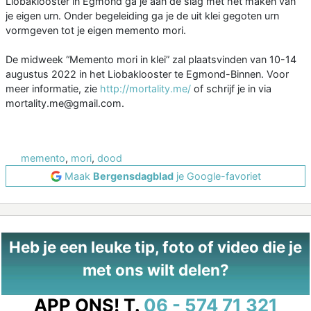
Liobaklooster in Egmond ga je aan de slag met het maken van
je eigen urn. Onder begeleiding ga je de uit klei gegoten urn
vormgeven tot je eigen memento mori.
De midweek “Memento mori in klei” zal plaatsvinden van 10-14
augustus 2022 in het Liobaklooster te Egmond-Binnen. Voor
meer informatie, zie
http://mortality.me/
of schrijf je in via
mortality.me@gmail.com.
memento
,
mori
,
dood
Maak
Bergensdagblad
je Google-favoriet
Heb je een leuke tip, foto of video die je
met ons wilt delen?
APP ONS!
T.
06 - 574 71 321