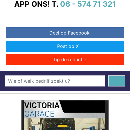
APP ONS!
T.
06 - 574 71 321
Deel op Facebook
Post op X
Tip de redactie