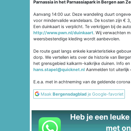
Parnassia in het Parnassiapark in Bergen aan Ze
Aanvang 14:00 uur. Deze wandeling duurt ongeveer
voor mindervalide wandelaars. De kosten zijn € 3
Een duinkaart is verplicht. Te verkrijgen bij de au
http://www.pwn.nl/duinkaart
. Wij verwachten m
weersbestendige kleding wordt aanbevolen.
De route gaat langs enkele karakteristieke gebouw
dorp. We vertellen iets over de historie van Berge
het grensgebied kalkarm-kalkrijke duinen. Info e
hans.stapel@quicknet.nl
Aanmelden tot uiterlijk 
E.e.a. met in achtneming van de geldende corona b
Maak
Bergensdagblad
je Google-favoriet
Heb je een leuke t
met on