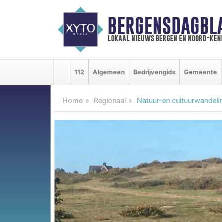
BERGENSDAGBL
lokaal nieuws bergen en noord-ke
112
Algemeen
Bedrijvengids
Gemeente
Home
Regionaal
Natuur-en cultuurwandeli