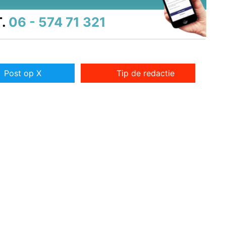
.
06 - 574 71 321
Post op X
Tip de redactie