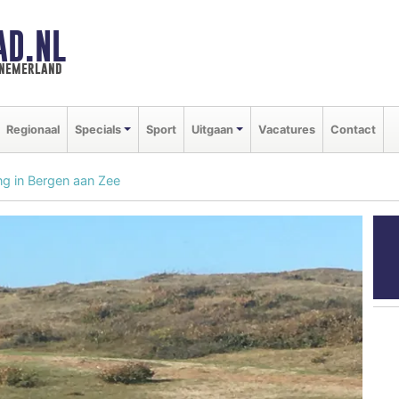
AD.NL
nnemerland
Regionaal
Specials
Sport
Uitgaan
Vacatures
Contact
ng in Bergen aan Zee