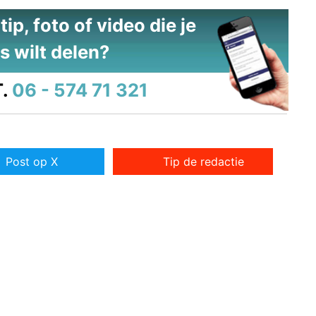
ip, foto of video die je
s wilt delen?
.
06 - 574 71 321
Post op X
Tip de redactie