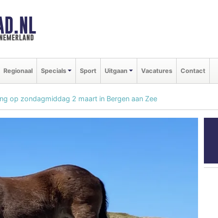
AD.NL
nnemerland
Regionaal
Specials
Sport
Uitgaan
Vacatures
Contact
ling op zondagmiddag 2 maart in Bergen aan Zee