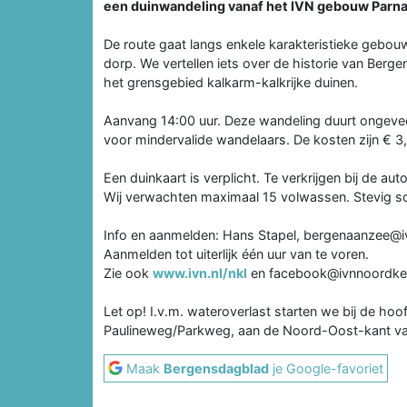
een duinwandeling vanaf het IVN gebouw Parnas
De route gaat langs enkele karakteristieke gebouw
dorp. We vertellen iets over de historie van Berge
het grensgebied kalkarm-kalkrijke duinen.
Aanvang 14:00 uur. Deze wandeling duurt ongeveer
voor mindervalide wandelaars. De kosten zijn € 3
Een duinkaart is verplicht. Te verkrijgen bij de a
Wij verwachten maximaal 15 volwassen. Stevig s
Info en aanmelden: Hans Stapel, bergenaanzee@iv
Aanmelden tot uiterlijk één uur van te voren.
Zie ook
www.ivn.nl/nkl
en facebook@ivnnoordke
Let op! I.v.m. wateroverlast starten we bij de ho
Paulineweg/Parkweg, aan de Noord-Oost-kant va
Maak
Bergensdagblad
je Google-favoriet