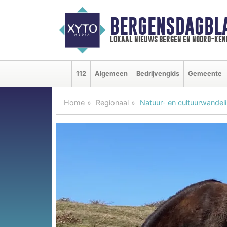
BERGENSDAGBL
lokaal nieuws bergen en noord-ke
112
Algemeen
Bedrijvengids
Gemeente
Home
Regionaal
Natuur- en cultuurwande